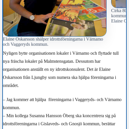
Cirka 80 
kommun få
Elaine Os
Elaine Oskarsson shälper idrottsföeningarna i Värnamo
och Vaggeryds kommun.
Nyligen bytte organisationen lokaler i Värnamo och flyttade tull
nya fräscha lokaler på Malmstensgatan. Dessutom har
organisationen anställt en ny idrottskonsulent. Det är Elaine
Oskarsson från Ljungby som numera ska hjälpa föreningarna i
området.
– Jag kommer att hjälpa föreningarna i Vaggeryds- och Värnamo
kommun.
– Min kollega Susanna Hansson Öberg ska koncentrera sig på
idrottsföreningarna i Gislaveds- och Gnosjö kommun, berättar