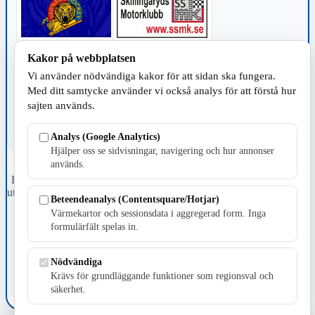
Kakor på webbplatsen
TILLVERKNING
Vi använder nödvändiga kakor för att sidan ska fungera.
Med ditt samtycke använder vi också analys för att förstå hur
sajten används.
Analys (Google Analytics)
Hjälper oss se sidvisningar, navigering och hur annonser
används.
Fristående webbtidningsföretag grundat 1991 som sedan 2002 ger
ut tidningen Skillingaryd.nu och 2010 lanserades Värnamo.nu. Från
Beteendeanalys (Contentsquare/Hotjar)
april 2026 omfattar Skillingaryd.nu tre kommuner: Gnosjö,
Värmekartor och sessionsdata i aggregerad form. Inga
Värnamo och Vaggeryds kommun.
formulärfält spelas in.
Kontakta oss
E-post: redaktionen@skillingaryd.nu
Nödvändiga
Postadress: Gisslaköp 1, 568 92 Skillingaryd
Krävs för grundläggande funktioner som regionsval och
säkerhet.
Kakinställningar