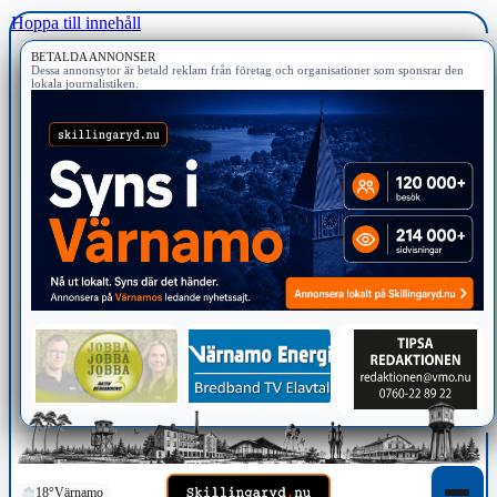
Hoppa till innehåll
BETALDA ANNONSER
Dessa annonsytor är betald reklam från företag och organisationer som sponsrar den
lokala journalistiken.
18°
Värnamo