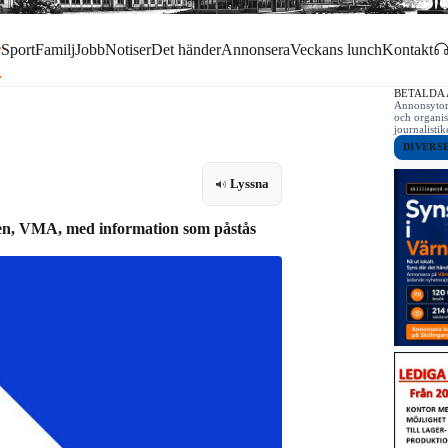
r
Sport
Familj
Jobb
Notiser
Det händer
Annonsera
Veckans lunch
Kontakt
BETALDA
Annonsytor 
och organis
journalist
DIVERS
Lyssna
eten, VMA, med information som påstås