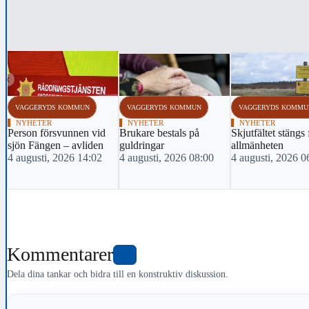
‹
VAGGERYDS KOMMUN
VAGGERYDS KOMMUN
VAGGERYDS KOMMU
NYHETER
NYHETER
NYHETER
Person försvunnen vid
Brukare bestals på
Skjutfältet stängs 
sjön Fängen – avliden
guldringar
allmänheten
4 augusti, 2026 14:02
4 augusti, 2026 08:00
4 augusti, 2026 0
Kommentarer
1
Dela dina tankar och bidra till en konstruktiv diskussion.