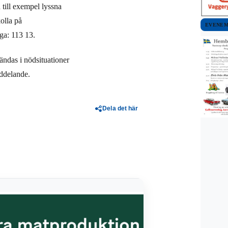
 till exempel lyssna
olla på
EVENE
ga: 113 13.
ndas i nödsituationer
eddelande.
Dela det här