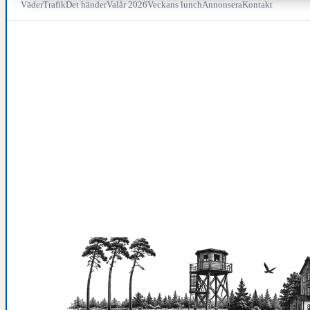
Väder
Trafik
Det händer
Valår 2026
Veckans lunch
Annonsera
Kontakt