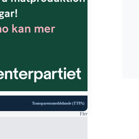
Transparensmeddelande (TTPA)
Fler
DEBATT
Låt inte hjä
vara inlåst n
på spel