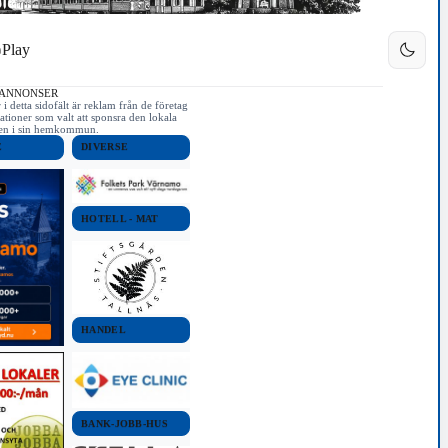
Play
 ANNONSER
i detta sidofält är reklam från de företag
ationer som valt att sponsra den lokala
iken i sin hemkommun.
E
DIVERSE
HOTELL - MAT
HANDEL
BANK-JOBB-HUS