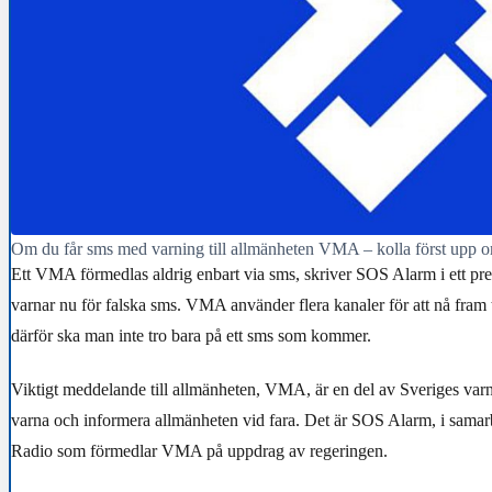
Om du får sms med varning till allmänheten VMA – kolla först upp o
Ett VMA förmedlas aldrig enbart via sms, skriver SOS Alarm i ett p
varnar nu för falska sms. VMA använder flera kanaler för att nå fram 
därför ska man inte tro bara på ett sms som kommer.
Viktigt meddelande till allmänheten, VMA, är en del av Sveriges varn
varna och informera allmänheten vid fara. Det är SOS Alarm, i sama
Radio som förmedlar VMA på uppdrag av regeringen.