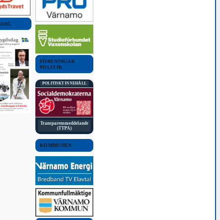
MANG
FÖRENINGAR
POLITIK
POLITISKT INNEHÅLL
Transparensmeddelande
(TTPA)
KOMMUNEN