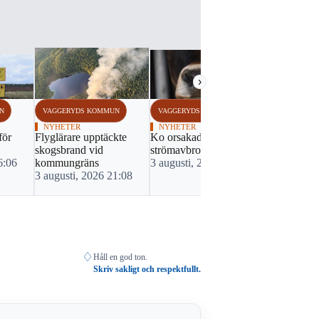
3 augusti, 
›
N
VAGGERYDS KOMMUN
VAGGERYDS KOMMUN
NYHETER
NYHETER
för
Flyglärare upptäckte
Ko orsakade
skogsbrand vid
strömavbrott i Tofteryd
6:06
kommungräns
3 augusti, 2026 15:03
3 augusti, 2026 21:08
♢
Håll en god ton.
Skriv sakligt och respektfullt.