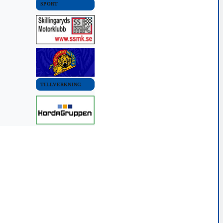
SPORT
TILLVERKNING
rtstartaren
är livet står