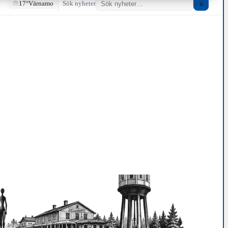
17°
Värnamo
Sök nyheter
⌕