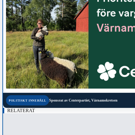
Sponsrat av
Centerpartiet, Värnamokretsen
POLITISKT INNEHÅLL
RELATERAT