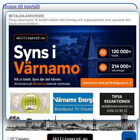
Hoppa till innehåll
BETALDA ANNONSER
Dessa annonsytor är betald reklam från företag och organisationer som sponsrar den
lokala journalistiken.
20°
Värnamo