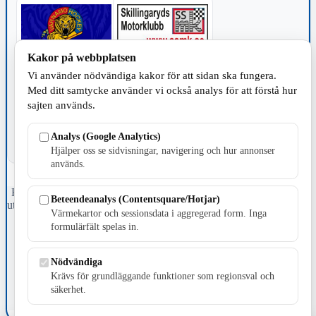
Kakor på webbplatsen
Vi använder nödvändiga kakor för att sidan ska fungera.
TILLVERKNING
Med ditt samtycke använder vi också analys för att förstå hur
sajten används.
Analys (Google Analytics)
Hjälper oss se sidvisningar, navigering och hur annonser
används.
Fristående webbtidningsföretag grundat 1991 som sedan 2002 ger
Beteendeanalys (Contentsquare/Hotjar)
ut tidningen Skillingaryd.nu och 2010 lanserades Värnamo.nu. Från
Värmekartor och sessionsdata i aggregerad form. Inga
april 2026 omfattar Skillingaryd.nu tre kommuner: Gnosjö,
formulärfält spelas in.
Värnamo och Vaggeryds kommun.
Kontakta oss
Nödvändiga
E-post: redaktionen@skillingaryd.nu
Krävs för grundläggande funktioner som regionsval och
Postadress: Gisslaköp 1, 568 92 Skillingaryd
säkerhet.
Kakinställningar