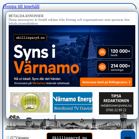
Hoppa till innehåll
BETALDA ANNONSER
Dessa annonsytor är betald reklam från företag och organisationer som sponsrar den
lokala journalistiken.
21°
Värnamo