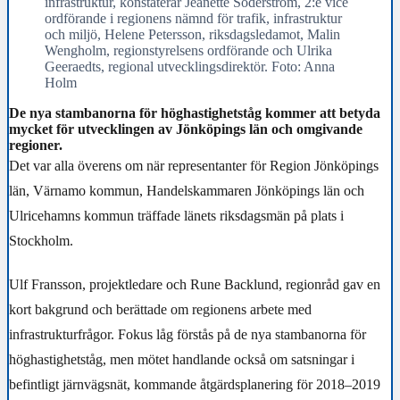
infrastruktur, konstaterar Jeanette Söderström, 2:e vice
ordförande i regionens nämnd för trafik, infrastruktur
och miljö, Helene Petersson, riksdagsledamot, Malin
Wengholm, regionstyrelsens ordförande och Ulrika
Geeraedts, regional utvecklingsdirektör. Foto: Anna
Holm
De nya stambanorna för höghastighetståg kommer att betyda
mycket för utvecklingen av Jönköpings län och omgivande
regioner.
Det var alla överens om när representanter för Region Jönköpings
län, Värnamo kommun, Handelskammaren Jönköpings län och
Ulricehamns kommun träffade länets riksdagsmän på plats i
Stockholm.
Ulf Fransson, projektledare och Rune Backlund, regionråd gav en
kort bakgrund och berättade om regionens arbete med
infrastrukturfrågor. Fokus låg förstås på de nya stambanorna för
höghastighetståg, men mötet handlande också om satsningar i
befintligt järnvägsnät, kommande åtgärdsplanering för 2018–2019