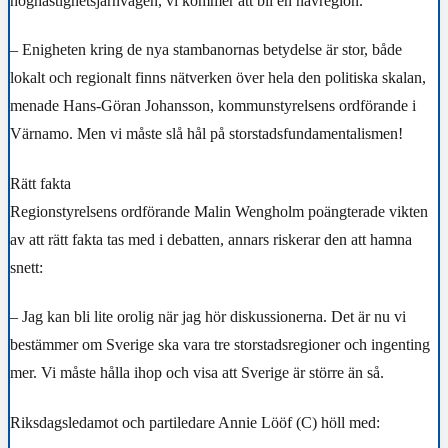
höghastighetsjärnvägen, vi kommer att bli en navregion.
– Enigheten kring de nya stambanornas betydelse är stor, både
lokalt och regionalt finns nätverken över hela den politiska skalan,
menade Hans-Göran Johansson, kommunstyrelsens ordförande i
Värnamo. Men vi måste slå hål på storstadsfundamentalismen!
Rätt fakta
Regionstyrelsens ordförande Malin Wengholm poängterade vikten
av att rätt fakta tas med i debatten, annars riskerar den att hamna
snett:
– Jag kan bli lite orolig när jag hör diskussionerna. Det är nu vi
bestämmer om Sverige ska vara tre storstadsregioner och ingenting
mer. Vi måste hålla ihop och visa att Sverige är större än så.
Riksdagsledamot och partiledare Annie Lööf (C) höll med: