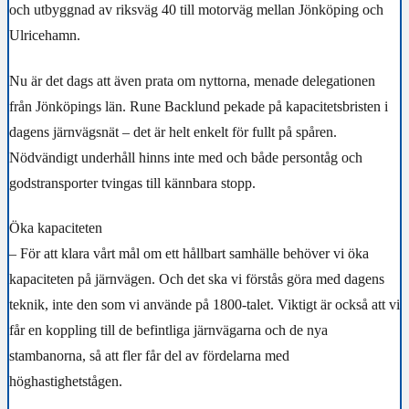
och utbyggnad av riksväg 40 till motorväg mellan Jönköping och
Ulricehamn.
Nu är det dags att även prata om nyttorna, menade delegationen
från Jönköpings län. Rune Backlund pekade på kapacitetsbristen i
dagens järnvägsnät – det är helt enkelt för fullt på spåren.
Nödvändigt underhåll hinns inte med och både persontåg och
godstransporter tvingas till kännbara stopp.
Öka kapaciteten
– För att klara vårt mål om ett hållbart samhälle behöver vi öka
kapaciteten på järnvägen. Och det ska vi förstås göra med dagens
teknik, inte den som vi använde på 1800-talet. Viktigt är också att vi
får en koppling till de befintliga järnvägarna och de nya
stambanorna, så att fler får del av fördelarna med
höghastighetstågen.