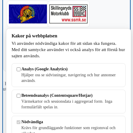
TILLVERKNING
Kakor på webbplatsen
Vi använder nödvändiga kakor för att sidan ska fungera.
Med ditt samtycke använder vi också analys för att förstå hur
sajten används.
Analys (Google Analytics)
Hjälper oss se sidvisningar, navigering och hur annonser
används.
Fristående webbtidningsföretag grundat 1991 som sedan 2002 ger
ut tidningen Skillingaryd.nu och 2010 lanserades Värnamo.nu. Från
april 2026 omfattar Skillingaryd.nu tre kommuner: Gnosjö,
Beteendeanalys (Contentsquare/Hotjar)
Värnamo och Vaggeryds kommun.
Värmekartor och sessionsdata i aggregerad form. Inga
formulärfält spelas in.
Kontakta oss
E-post: redaktionen@skillingaryd.nu
Postadress: Gisslaköp 1, 568 92 Skillingaryd
Nödvändiga
Krävs för grundläggande funktioner som regionsval och
Kakinställningar