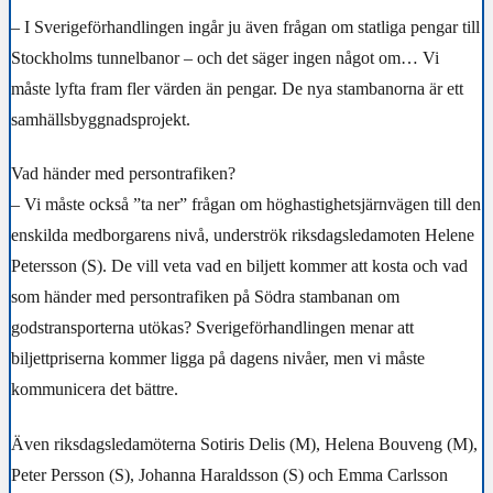
– I Sverigeförhandlingen ingår ju även frågan om statliga pengar till
Stockholms tunnelbanor – och det säger ingen något om… Vi
måste lyfta fram fler värden än pengar. De nya stambanorna är ett
samhällsbyggnadsprojekt.
Vad händer med persontrafiken?
– Vi måste också ”ta ner” frågan om höghastighetsjärnvägen till den
enskilda medborgarens nivå, underströk riksdagsledamoten Helene
Petersson (S). De vill veta vad en biljett kommer att kosta och vad
som händer med persontrafiken på Södra stambanan om
godstransporterna utökas? Sverigeförhandlingen menar att
biljettpriserna kommer ligga på dagens nivåer, men vi måste
kommunicera det bättre.
Även riksdagsledamöterna Sotiris Delis (M), Helena Bouveng (M),
Peter Persson (S), Johanna Haraldsson (S) och Emma Carlsson