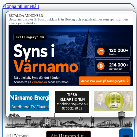
Hoppa till innehåll
BETALDA ANNONSER
Dessa annonsytor är betald reklam från företag och organisationer som sponsrar den
lokala journalistiken.
14°
Värnamo