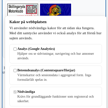
Kakor på webbplatsen
Vi använder nödvändiga kakor för att sidan ska fungera.
TILLVERKNING
Med ditt samtycke använder vi också analys för att förstå hur
sajten används.
Analys (Google Analytics)
Hjälper oss se sidvisningar, navigering och hur annonser
används.
Fristående webbtidningsföretag grundat 1991 som sedan 2002 ger
Beteendeanalys (Contentsquare/Hotjar)
ut tidningen Skillingaryd.nu och 2010 lanserades Värnamo.nu. Från
Värmekartor och sessionsdata i aggregerad form. Inga
april 2026 omfattar Skillingaryd.nu tre kommuner: Gnosjö,
formulärfält spelas in.
Värnamo och Vaggeryds kommun.
Kontakta oss
Nödvändiga
E-post: redaktionen@skillingaryd.nu
Krävs för grundläggande funktioner som regionsval och
Postadress: Gisslaköp 1, 568 92 Skillingaryd
säkerhet.
Kakinställningar