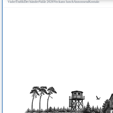
Väder
Trafik
Det händer
Valår 2026
Veckans lunch
Annonsera
Kontakt