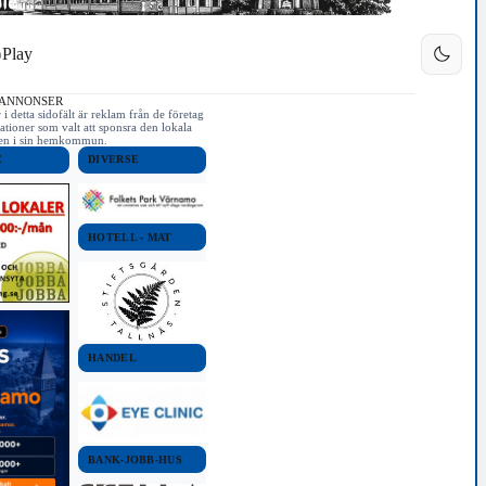
Play
 ANNONSER
i detta sidofält är reklam från de företag
ationer som valt att sponsra den lokala
iken i sin hemkommun.
E
DIVERSE
HOTELL - MAT
HANDEL
BANK-JOBB-HUS