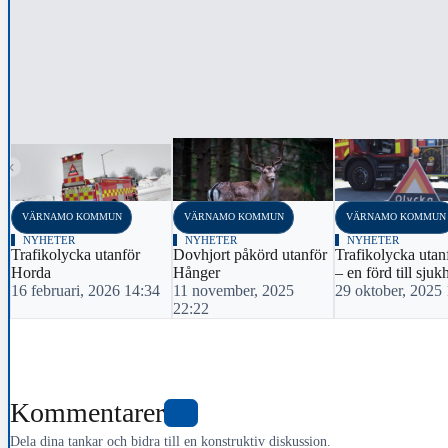
‹
VÄRNAMO KOMMUN
VÄRNAMO KOMMUN
VÄRNAMO KOMMUN
NYHETER
NYHETER
NYHETER
Trafikolycka utanför
Dovhjort påkörd utanför
Trafikolycka utan
Horda
Hånger
– en förd till sjuk
16 februari, 2026 14:34
11 november, 2025
29 oktober, 2025
22:22
Kommentarer
0
Dela dina tankar och bidra till en konstruktiv diskussion.