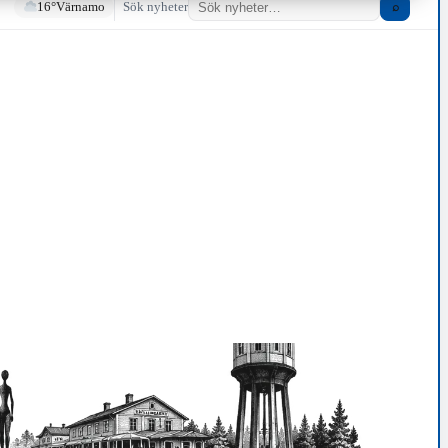
16°
Värnamo
Sök nyheter
⌕