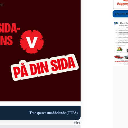
EVENE
Transparensmeddelande (TTPA)
Fler