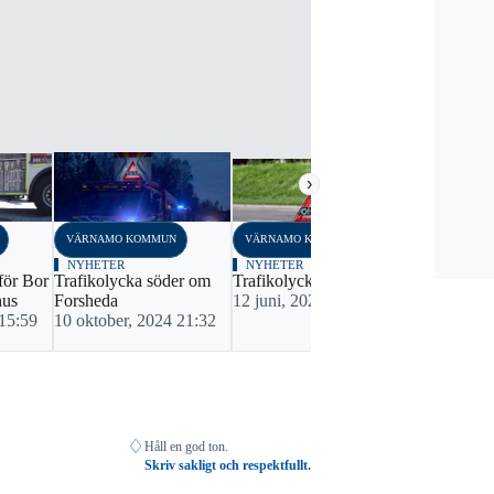
›
VÄRNAMO KOMMUN
VÄRNAMO KOMMUN
VÄRNAMO K
NYHETER
NYHETER
BLÅLJUS
för Bor
Trafikolycka söder om
Trafikolycka i Hånger
Trafikolyck
hus
Forsheda
12 juni, 2024 23:16
Rydaholm
 15:59
10 oktober, 2024 21:32
10 juni, 20
♢
Håll en god ton.
Skriv sakligt och respektfullt.