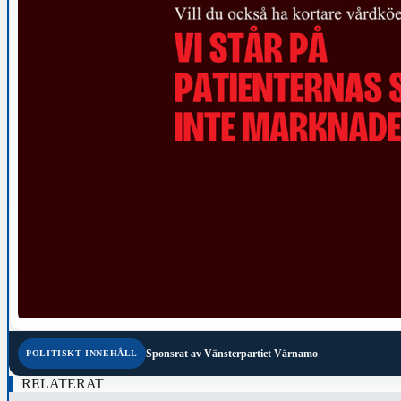
Sponsrat av
Vänsterpartiet Värnamo
POLITISKT INNEHÅLL
RELATERAT