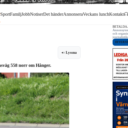
r
Sport
Familj
Jobb
Notiser
Det händer
Annonsera
Veckans lunch
Kontakt
BETALDA
Annonsytor 
och organis
journalist
DIVERS
Lyssna
länsväg 558 norr om Hånger.