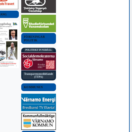
MANG
FÖRENINGAR
POLITIK
POLITISKT INNEHÅLL
Transparensmeddelande
(TTPA)
KOMMUNEN
BLÅLJUS