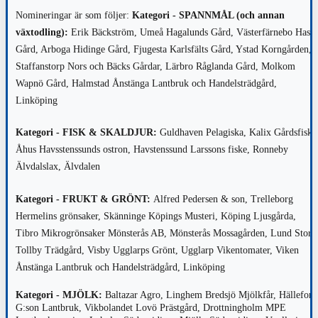
Nomineringar är som följer:
Kategori - SPANNMÅL (och annan
växtodling):
Erik Bäckström, Umeå
Hagalunds Gård, Västerfärnebo
Hasta
Gård, Arboga
Hidinge Gård, Fjugesta
Karlsfälts Gård, Ystad
Korngården,
Staffanstorp
Nors och Bäcks Gårdar, Lärbro
Råglanda Gård, Molkom
Wapnö Gård, Halmstad
Ånstänga Lantbruk och Handelsträdgård,
Linköping
Kategori - FISK & SKALDJUR:
Guldhaven Pelagiska, Kalix
Gårdsfisk,
Åhus
Havsstenssunds ostron, Havstenssund
Larssons fiske, Ronneby
Älvdalslax, Älvdalen
Kategori - FRUKT & GRÖNT:
Alfred Pedersen & son, Trelleborg
Hermelins grönsaker, Skänninge
Köpings Musteri, Köping
Ljusgårda,
Tibro
Mikrogrönsaker Mönsterås AB, Mönsterås
Mossagården, Lund
Stora
Tollby Trädgård, Visby
Ugglarps Grönt, Ugglarp
Vikentomater, Viken
Ånstänga Lantbruk och Handelsträdgård, Linköping
Kategori - MJÖLK:
Baltazar Agro, Linghem
Bredsjö Mjölkfår, Hällefors
G:son Lantbruk, Vikbolandet
Lovö Prästgård, Drottningholm
MPE