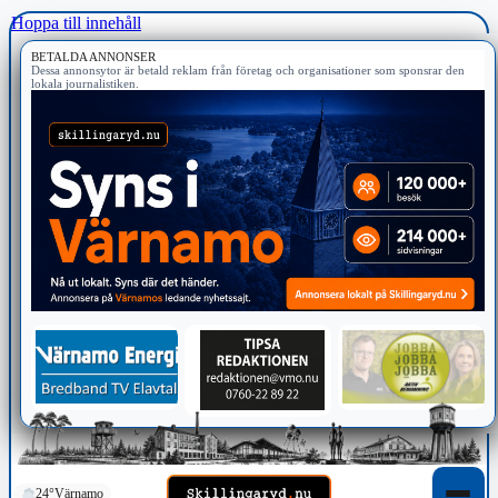
Hoppa till innehåll
BETALDA ANNONSER
Dessa annonsytor är betald reklam från företag och organisationer som sponsrar den
lokala journalistiken.
24°
Värnamo