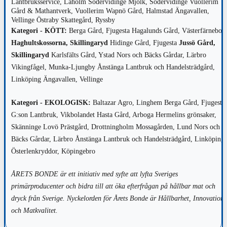
Lantbruksservice, Laholm
Södervidinge Mjölk, Södervidinge
Vuollerim
Gård & Mathantverk, Vuollerim
Wapnö Gård, Halmstad
Ängavallen,
Vellinge
Östraby Skattegård, Ryssby
Kategori - KÖTT:
Berga Gård, Fjugesta
Hagalunds Gård, Västerfärnebo
Haghultskossorna, Skillingaryd
Hidinge Gård, Fjugesta
Jussö Gård,
Skillingaryd
Karlsfälts Gård, Ystad
Nors och Bäcks Gårdar, Lärbro
Vikingfågel, Munka-Ljungby
Ånstänga Lantbruk och Handelsträdgård,
Linköping
Ängavallen, Vellinge
Kategori - EKOLOGISK:
Baltazar Agro, Linghem
Berga Gård, Fjugesta
G:son Lantbruk, Vikbolandet
Hasta Gård, Arboga
Hermelins grönsaker,
Skänninge
Lovö Prästgård, Drottningholm
Mossagården, Lund
Nors och
Bäcks Gårdar, Lärbro
Ånstänga Lantbruk och Handelsträdgård, Linköping
Österlenkryddor, Köpingebro
ÅRETS BONDE är ett initiativ med syfte att lyfta Sveriges
primärproducenter och bidra till att öka efterfrågan på hållbar mat och
dryck från Sverige. Nyckelorden för Årets Bonde är Hållbarhet, Innovation
och Matkvalitet.