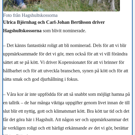
Foto från Hagshultskossorna
Ulrica Björnhag och Carl-Johan Bertilsson driver
Hagshultskossorna
som blivit nominerade.
– Det känns fantastiskt roligt att bli nominerad. Dels för att vi blir
uppmärksammade för det vi gör, men också för att vi vill förändra
sättet att se på kött. Vi driver Kopensionatet för att vi brinner för
hållbarhet och för att utveckla branschen, synen på kött och för att
sätta smak och god djurhållning i fokus.
– Våra kor är inte uppfödda för att så snabbt som möjligt hamna på
en tallrik – de har många viktiga uppgifter genom livet innan de till
slut blir ett nyttig, gott och klimatsmart kött. Bra kött tar tid och det
får det göra här i Hagshult. Att någon ser och uppmärksammar det
är verkligen roligt och ett härligt erkännande av det vi gör, berättar