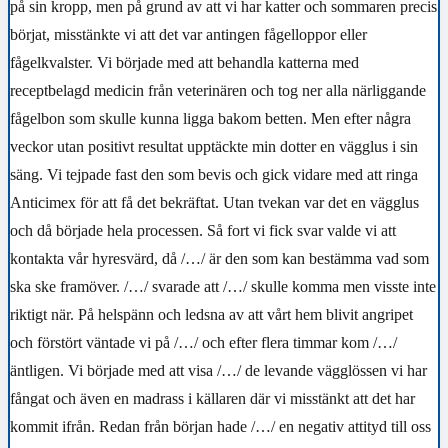
på sin kropp, men på grund av att vi har katter och sommaren precis
börjat, misstänkte vi att det var antingen fågelloppor eller
fågelkvalster. Vi började med att behandla katterna med
receptbelagd medicin från veterinären och tog ner alla närliggande
fågelbon som skulle kunna ligga bakom betten. Men efter några
veckor utan positivt resultat upptäckte min dotter en vägglus i sin
säng. Vi tejpade fast den som bevis och gick vidare med att ringa
Anticimex för att få det bekräftat. Utan tvekan var det en vägglus
och då började hela processen. Så fort vi fick svar valde vi att
kontakta vår hyresvärd, då
/…/
är den som kan bestämma vad som
ska ske framöver.
/…/
svarade att
/…/
skulle komma men visste inte
riktigt när. På helspänn och ledsna av att vårt hem blivit angripet
och förstört väntade vi på
/…/
och efter flera timmar kom
/…/
äntligen. Vi började med att visa
/…/
de levande vägglössen vi har
fångat och även en madrass i källaren där vi misstänkt att det har
kommit ifrån. Redan från början hade
/…/
en negativ attityd till oss