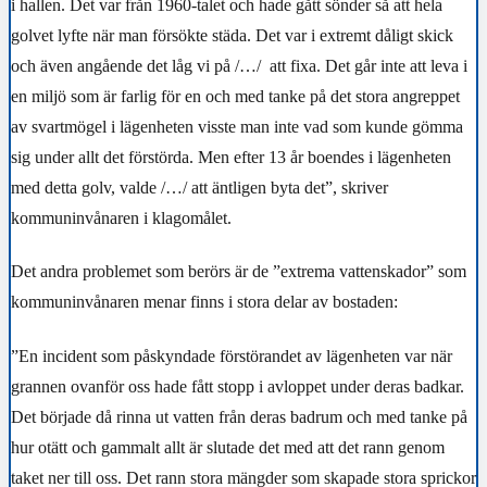
i hallen. Det var från 1960-talet och hade gått sönder så att hela
golvet lyfte när man försökte städa. Det var i extremt dåligt skick
och även angående det låg vi på /…/
att fixa. Det går inte att leva i
en miljö som är farlig för en och med tanke på det stora angreppet
av svartmögel i lägenheten visste man inte vad som kunde gömma
sig under allt det förstörda. Men efter 13 år boendes i lägenheten
med detta golv, valde /…/ att äntligen byta det”, skriver
kommuninvånaren i klagomålet.
Det andra problemet som berörs är de ”extrema vattenskador” som
kommuninvånaren menar finns i stora delar av bostaden:
”En incident som påskyndade förstörandet av lägenheten var när
grannen ovanför oss hade fått stopp i avloppet under deras badkar.
Det började då rinna ut vatten från deras badrum och med tanke på
hur otätt och gammalt allt är slutade det med att det rann genom
taket ner till oss. Det rann stora mängder som skapade stora sprickor