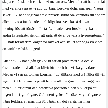
skapa en rädsla och en rivalitet mellan oss. Men efter att ha samtalat
med varandra insåg vi att
/…/
bara försöker dölja sina spår. Några
saker
/…/
hade sagt var att vi pratade strunt om varandra till honom
eller att vissa inte kunde tillräckligt bra svenska så det var
meningslöst att försöka förstå.
/…/
hade även försökt trycka ner
andra hyresgäster genom att säga att de är de värsta hyresgästerna
/
…/
haft för att dem klagar för mycket och stället för höga krav om
en sanitär välskött lägenhet.
Efter att
/…/
hade gått gick vi ut för att prata med alla och vi
diskuterade att vi alla har blivit bitna och hur vi ska gå vidare.
Medan vi står på tomten kommer
/…/
tillbaka med två fällor till vår
lägenhet. Då passar vi på att berätta att alla grannar har vägglöss,
men
/…/
tar direkt den defensiva positionen och skyller på att
ingen har ringt tidigare. Och meningslöst försöker vi ytterligare en
gång förklara att man inte förväntar sig det värsta när man