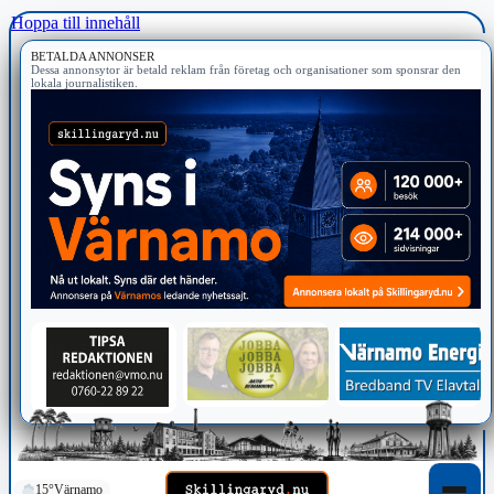
Hoppa till innehåll
BETALDA ANNONSER
Dessa annonsytor är betald reklam från företag och organisationer som sponsrar den
lokala journalistiken.
15°
Värnamo