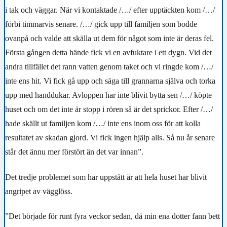
i tak och väggar. När vi kontaktade
/…/
efter upptäckten kom
/…/
förbi timmarvis senare.
/…/
gick upp till familjen som bodde
ovanpå och valde att skälla ut dem för något som inte är deras fel.
Första gången detta hände fick vi en avfuktare i ett dygn. Vid det
andra tillfället det rann vatten genom taket och vi ringde kom
/…/
inte ens hit. Vi fick gå upp och säga till grannarna själva och torka
upp med handdukar. Avloppen har inte blivit bytta sen
/…/
köpte
huset och om det inte är stopp i rören så är det sprickor. Efter
/…/
hade skällt ut familjen kom
/…/
inte ens inom oss för att kolla
resultatet av skadan gjord. Vi fick ingen hjälp alls. Så nu år senare
står det ännu mer förstört än det var innan”.
Det tredje problemet som har uppstått är att hela huset har blivit
angripet av vägglöss.
”Det började för runt fyra veckor sedan, då min ena dotter fann bett