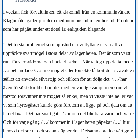
I veckan fick förvaltningen ett klagomål från en kommuninvånare.
Klagomålet gäller problem med inomhusmiljö i en bostad. Problem
som har pågått under ett tiotal år, enligt den klagande.
”Det första problemet som uppstod när vi flyttade in var att vi
upptäckte svartmögel i stora delar av lägenheten. Det är som värst
runt fönsterbrädorna och i hela duschen. När vi tog upp detta med /
…/ behandlade /…/ inte möglet eller försökte få bort det. /…/valde i
stället att använda silvertejp och silikon för att dölja det. /…/ har
även försökt skrubba bort det med en vanlig svamp, men som vi
förstod försvinner inte möglet så enkel, men vi visste inte heller
vad
vi som hyresgäster kunde göra förutom att ligga på och tjata om att
få det fixat. Det har snart gått 15 år och det blir bara värre och värre.
Och för varje gång /…/ kommer in i lägenheten påpekar /…/
hur
hemskt det ser ut och sedan släpper det. Detsamma gällde vårt golv