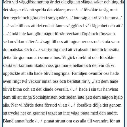
Men vid vägglössangrepp är det olagligt att slänga saker och ting då
det skapar risk att sprida det vidare, men
/…/
försökte ta sig runt
den regeln och göra det i smyg när
/…/
inte såg att vi var hemma.
/
…/
sade till oss att det endast fanns vägglöss i vår lägenhet och att
/
…/
ändå inte kan göra något förrän veckan därpå och försvann
sedan vidare efter
/…/
sagt till oss att lugna ner oss och sluta vara
dramatiska. Och
/…/
var tydlig med att vi absolut inte fick berätta
detta för grannarna i samma hus. Vi gick direkt ut och försökte
starta en kommunikation oss grannar emellan och det var då vi
upptäckte att alla hade blivit angripna. Familjen ovanför oss hade
även ringt två veckor innan oss och berättat för
/…/
att dem hade
blivit bitna och att det kliade överallt.
/…/
hade i sin tur hänvisat
dem till att ringa Socialtjänsten och sedan inte gett dem någon hjälp
alls. När vi hörde detta förstod vi att
/…/
försökte dölja det genom
att trycka ner en granne i taget att inte våga prata med den andre.
Bland annat hade
/…/
pratat strunt om oss alla till varandra för att