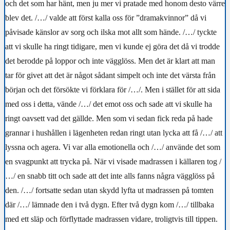
och det som har hänt, men ju mer vi pratade med honom desto värre
blev det.
/…/
valde att först kalla oss för ”dramakvinnor” då vi
påvisade känslor av sorg och ilska mot allt som hände.
/…/
tyckte
att vi skulle ha ringt tidigare, men vi kunde ej göra det då vi trodde
det berodde på loppor och inte vägglöss. Men det är klart att man
tar för givet att det är något sådant simpelt och inte det värsta från
början och det försökte vi förklara för
/…/
. Men i stället för att sida
med oss i detta, vände
/…/
det emot oss och sade att vi skulle ha
ringt oavsett vad det gällde. Men som vi sedan fick reda på hade
grannar i hushållen i lägenheten redan ringt utan lycka att få
/…/
att
lyssna och agera. Vi var alla emotionella och
/…/
använde det som
en svagpunkt att trycka på. När vi visade madrassen i källaren tog
/
…/
en snabb titt och sade att det inte alls fanns några vägglöss på
den.
/…/
fortsatte sedan utan skydd lyfta ut madrassen på tomten
där
/…/
lämnade den i två dygn. Efter två dygn kom
/…/
tillbaka
med ett släp och förflyttade madrassen vidare, troligtvis till tippen.