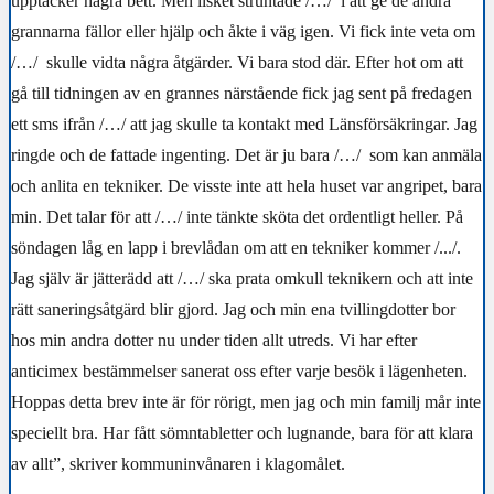
upptäcker några bett. Men ilsket struntade
/…/
i att ge de andra
grannarna fällor eller hjälp och åkte i väg igen. Vi fick inte veta om
/…/
skulle vidta några åtgärder. Vi bara stod där. Efter hot om att
gå till tidningen av en grannes närstående fick jag sent på fredagen
ett sms ifrån
/…/
att jag skulle ta kontakt med Länsförsäkringar. Jag
ringde och de fattade ingenting. Det är ju bara
/…/
som kan anmäla
och anlita en tekniker. De visste inte att hela huset var angripet, bara
min. Det talar för att
/…/
inte tänkte sköta det ordentligt heller. På
söndagen låg en lapp i brevlådan om att en tekniker kommer /.../.
Jag själv är jätterädd att
/…/
ska prata omkull teknikern och att inte
rätt saneringsåtgärd blir gjord. Jag och min ena tvillingdotter bor
hos min andra dotter nu under tiden allt utreds. Vi har efter
anticimex bestämmelser sanerat oss efter varje besök i lägenheten.
Hoppas detta brev inte är för rörigt, men jag och min familj mår inte
speciellt bra. Har fått sömntabletter och lugnande, bara för att klara
av allt”, skriver kommuninvånaren i klagomålet.