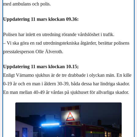
med ambulans och polis.
Uppdatering 11 mars klockan 09.36:
Polisen har inlett en utredning rörande vårdslöshet i trafik.
– Vi ska göra en rad utredningstekniska åtgärder, berättar polisens
presstalesperson Olle Älveroth.
Uppdatering 11 mars klockan 10.15;
Enligt Värnamo sjukhus är de tre drabbade i olyckan män. En kille
0-19 år och en man i åldern 30-39, båda dessa har lindriga skador.
En man mellan 40-49 år vårdas på sjukhuset för allvarliga skador.