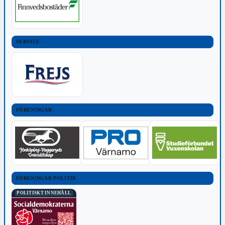
SERVICE
FÖRENINGAR
FÖRENINGAR POLITIK
POLITISKT INNEHÅLL