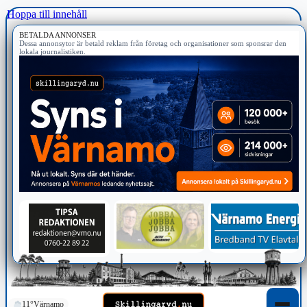
Hoppa till innehåll
BETALDA ANNONSER
Dessa annonsytor är betald reklam från företag och organisationer som sponsrar den
lokala journalistiken.
11°
Värnamo