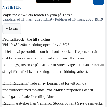
NYHETER
Väjde för vilt – flera fordon i olycka på 127:an
Uppdaterad 11 mars, 2025 13:19
·
Publicerad 10 mars, 2025 19:19
Lyssna
Frontalkrock - tre till sjukhus
Vid 19.45 berättar ledningsoperatör vid SOS;
– Det är två personbilar som har frontalkrockat. Tre personer är
drabbade varav en är avförd med ambulans till sjukhus.
Räddningstjänsten är på plats för att sanera vägen. 127:an är fortsatt
stängd för trafik i båda riktningar under räddningsarbetet.
Enligt RäddsamF hade en av förarna väjt för vilt och då
frontalkrockat med mötande. Vid 20-tiden rapporteras det att
samtliga drabbade förts till sjukhus.
Räddningsstyrkor från Värnamo, Stockaryd samt Sävsjö samverkar