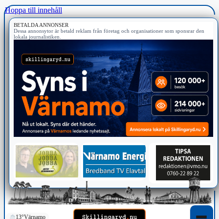
Hoppa till innehåll
BETALDA ANNONSER
Dessa annonsytor är betald reklam från företag och organisationer som sponsrar den
lokala journalistiken.
13°
Värnamo