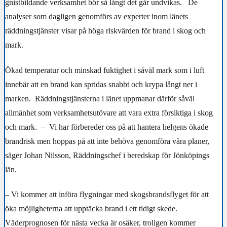
gnistbildande verksamhet bör så långt det går undvikas. De
analyser som dagligen genomförs av experter inom länets
räddningstjänster visar på höga riskvärden för brand i skog och
mark.
Ökad temperatur och minskad fuktighet i såväl mark som i luft
innebär att en brand kan spridas snabbt och krypa långt ner i
marken. Räddningstjänsterna i länet uppmanar därför såväl
allmänhet som verksamhetsutövare att vara extra försiktiga i skog
och mark. – Vi har förbereder oss på att hantera helgens ökade
brandrisk men hoppas på att inte behöva genomföra våra planer,
säger Johan Nilsson, Räddningschef i beredskap för Jönköpings
län.
– Vi kommer att införa flygningar med skogsbrandsflyget för att
öka möjligheterna att upptäcka brand i ett tidigt skede.
Väderprognosen för nästa vecka är osäker, troligen kommer