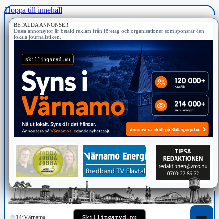
Hoppa till innehåll
BETALDA ANNONSER
Dessa annonsytor är betald reklam från företag och organisationer som sponsrar den
lokala journalistiken.
14°
Värnamo