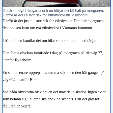
Det är oroligt i skogarna och nu börjar det bli halt på morgonen.
Därför är det en stor risk för viltolyckor nu. Arkivfoto
Därför är det just nu stor risk för viltolyckor. Den här morgonen
fick polisen larm om två viltolyckor i Värnamo kommun.
I båda fallen handlar det om bilar som kolliderat med rådjur.
Den första olyckan inträffade i dag på morgonen på riksväg 27,
utanför Rydaholm.
En stund senare upprepades samma sak, men den här gången på
väg 694, utanför Bor.
Vid båda olyckorna blev det en del materiella skador. Ingen av de
som befann sig i bilarna ska dock ha skadats. Hur det gått för
rådjuren är oklart.