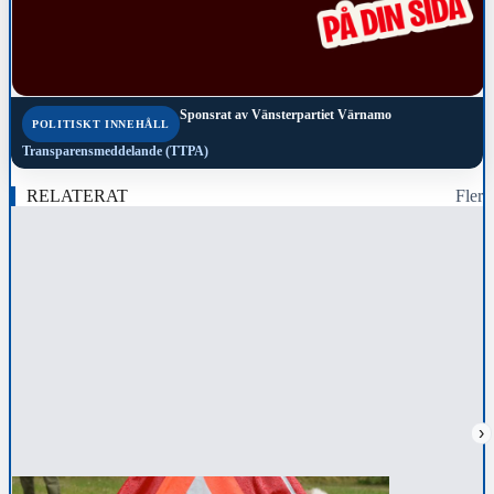
Sponsrat av
Vänsterpartiet Värnamo
POLITISKT INNEHÅLL
Transparensmeddelande (TTPA)
RELATERAT
Fler
›