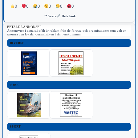
0
0
0
0
0
0
↶ Svara
Dela länk
BETALDA ANNONSER
Annonsytor i detta sidofält är reklam från de företag och organisationer som valt att
sponsra den lokala journalistiken i sin hemkommun.
DIVERSE
JOBB
SPORT