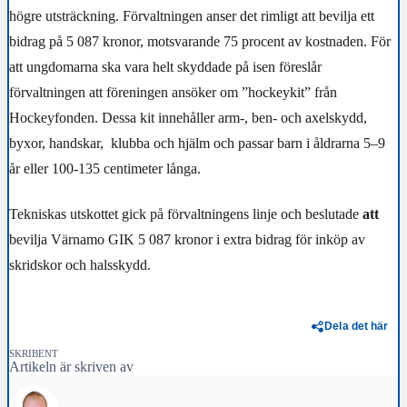
högre utsträckning. Förvaltningen anser det rimligt att bevilja ett
bidrag på 5 087 kronor, motsvarande 75 procent av kostnaden. För
att ungdomarna ska vara helt skyddade på isen föreslår
förvaltningen att föreningen ansöker om ”hockeykit” från
Hockeyfonden. Dessa kit innehåller arm-, ben- och axelskydd,
byxor, handskar,
klubba och hjälm och passar barn i åldrarna 5–9
år eller 100-135 centimeter långa.
Tekniskas utskottet gick på förvaltningens linje och beslutade
att
bevilja Värnamo GIK 5 087 kronor i extra bidrag för inköp av
skridskor och halsskydd.
Dela det här
SKRIBENT
Artikeln är skriven av