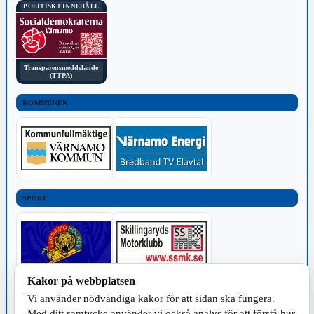
POLITISKT INNEHÅLL
Transparensmeddelande
(TTPA)
KOMMUNEN
SPORT
Kakor på webbplatsen
TILLVERKNING
Vi använder nödvändiga kakor för att sidan ska fungera.
Med ditt samtycke använder vi också analys för att förstå hur