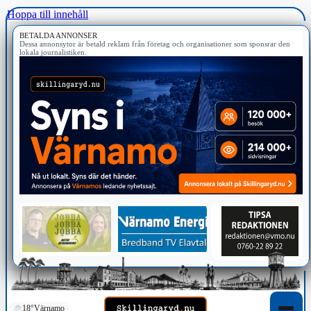
Hoppa till innehåll
BETALDA ANNONSER
Dessa annonsytor är betald reklam från företag och organisationer som sponsrar den
lokala journalistiken.
18°
Värnamo