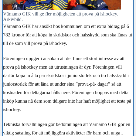
Värnamo GIK vill ge fler möjligheten att prova på ishockey.
Arkivbild.
Värnamo GIK har ansökt hos kommunen om ett extra bidrag på 6
782 kronor för att köpa in skridskor och halsskydd som ska lånas ut
till de som vill prova på ishockey.
Föreningen uppger i ansökan att det finns ett stort intresse av att
prova på ishockey men att utrustningen är dyr. Föreningen vill
därför köpa in åtta par skridskor i juniorstorlek och tio halsskydd i
juniorstorlek för att låna ut under sina ”prova-på- dagar” så att
kostnaden för deltagarna hålls nere. Föreningen hoppas med detta
inköp kunna nå dem som tidigare inte har haft möjlighet att testa på
ishockey.
Tekniska förvaltningen gör bedömningen att Värnamo GIK gör en
viktig satsning för att möjliggöra aktiviteter för barn och unga i