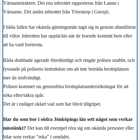
Värnamotrakten. Det ena inbrottet rapporteras från Lanna i
Värnamo. Det andra inbrottet från Törestorp i Gnosjö.
I båda fallen har okända gärningsmän tagit sig in genom altandörrar
till villor. Inbrotten har upptäckts när de boende kommit hem efter
att ha varit bortresta.
Båda drabbade agerade föredömligt och ringde polisen snabbt, och
lyssnade på polisens instruktion om att inte beträda brottsplatsen
mer än nödvändigt.
Polisen kommer nu genomföra brottsplatsundersökningar för att
söka efter/säkra spår.
Det är i nuläget oklart vad som har blivit tillgripet.
Har du som bor i södra Jönköpings län sett något som verkar
misstänkt?
Det kan till exempel röra sig om okända personer eller
bilar som verkar ”reka” i området.