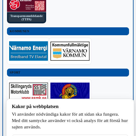
Transparensmeddelande
(TTPA)
KOMMUNEN
SPORT
Kakor på webbplatsen
Vi använder nödvändiga kakor för att sidan ska fungera.
TILLVERKNING
Med ditt samtycke använder vi också analys för att förstå hur
sajten används.