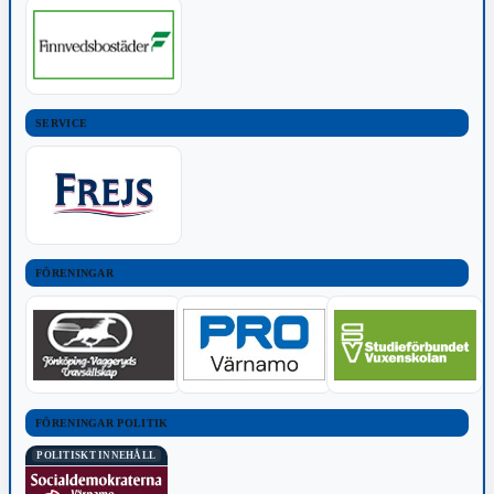
SERVICE
FÖRENINGAR
FÖRENINGAR POLITIK
POLITISKT INNEHÅLL