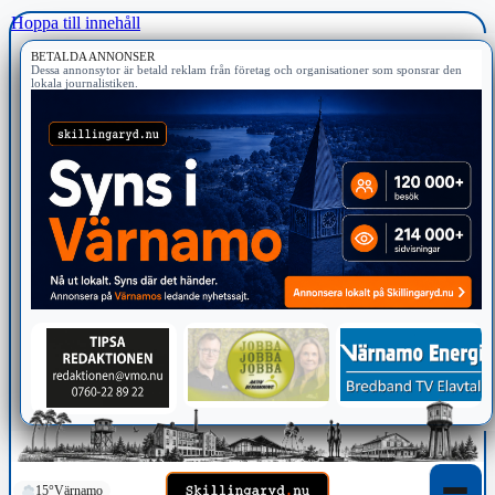
Hoppa till innehåll
BETALDA ANNONSER
Dessa annonsytor är betald reklam från företag och organisationer som sponsrar den
lokala journalistiken.
15°
Värnamo