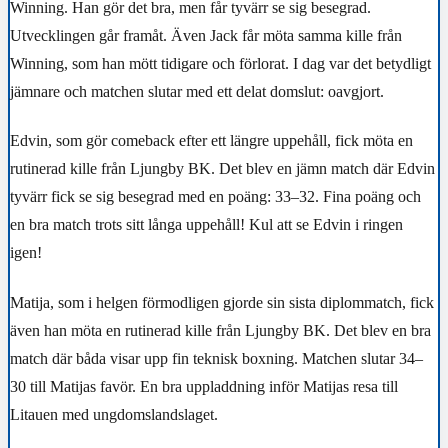
Winning. Han gör det bra, men får tyvärr se sig besegrad.
Utvecklingen går framåt. Även Jack får möta samma kille från
Winning, som han mött tidigare och förlorat. I dag var det betydligt
jämnare och matchen slutar med ett delat domslut: oavgjort.
Edvin, som gör comeback efter ett längre uppehåll, fick möta en
rutinerad kille från Ljungby BK. Det blev en jämn match där Edvin
tyvärr fick se sig besegrad med en poäng: 33–32. Fina poäng och
en bra match trots sitt långa uppehåll! Kul att se Edvin i ringen
igen!
Matija, som i helgen förmodligen gjorde sin sista diplommatch, fick
även han möta en rutinerad kille från Ljungby BK. Det blev en bra
match där båda visar upp fin teknisk boxning. Matchen slutar 34–
30 till Matijas favör. En bra uppladdning inför Matijas resa till
Litauen med ungdomslandslaget.