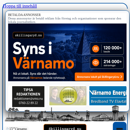
Hoppa till innehåll
BETALDA ANNONSER
Dessa annonsytor är betald reklam från företag och organisationer som sponsrar den
lokala journalistiken.
15°
Värnamo