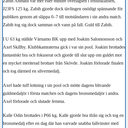
Zabih Ahmadi var mer eller mindre överlägsen i fristilsklassen,
J23FS 125 kg. Zabih gjorde dock tävlingen onödigt spännande för
publiken genom att släppa 0–7 till motståndaren i sin andra match.
Zabih tog sig dock samman och vann på fall. Guld till Zabih.
I U 63 kg ställde Värnamo BK upp med Joakim Salomonsson och
Axel Skillby. Klubbkamraterna gick i var sin pool. Joakim brottades
fantastiskt bra och fokuserat och gjorde till slut upp om guldet mot
en mycket meriterad brottare från Skövde. Joakim förlorade finalen
och tog därmed en silvermedalj.
Axel hade tuff lottning i sin pool och mötte dagens blivande
guldmedaljör i första matchen och dagens bronsmedaljör i andra.
Axel förlorade och slutade femma.
Kalle Odin brottades i P66 kg. Kalle gjorde bra ifrån sig och tog en
bronsmedalj efter en dag där han varvade snabba fallvinster med