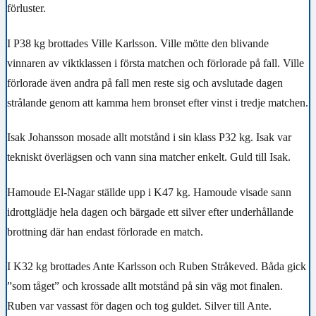
förluster.
I P38 kg brottades Ville Karlsson. Ville mötte den blivande
vinnaren av viktklassen i första matchen och förlorade på fall. Ville
förlorade även andra på fall men reste sig och avslutade dagen
strålande genom att kamma hem bronset efter vinst i tredje matchen.
Isak Johansson mosade allt motstånd i sin klass P32 kg. Isak var
tekniskt överlägsen och vann sina matcher enkelt. Guld till Isak.
Hamoude El-Nagar ställde upp i K47 kg. Hamoude visade sann
idrottglädje hela dagen och bärgade ett silver efter underhållande
brottning där han endast förlorade en match.
I K32 kg brottades Ante Karlsson och Ruben Stråkeved. Båda gick
”som tåget” och krossade allt motstånd på sin väg mot finalen.
Ruben var vassast för dagen och tog guldet. Silver till Ante.