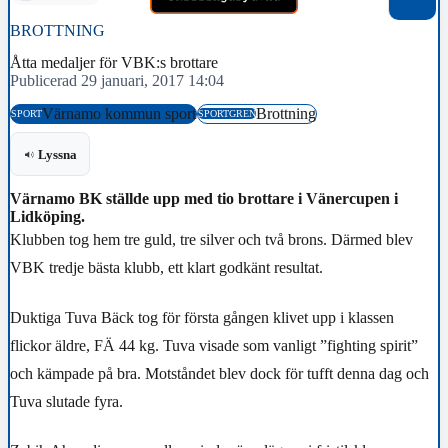
BROTTNING
Åtta medaljer för VBK:s brottare
Publicerad 29 januari, 2017 14:04
Värnamo kommun sport
Brottning
SPORT
SPORTGREN
Lyssna
Värnamo BK ställde upp med tio brottare i Vänercupen i
Lidköping.
Klubben tog hem tre guld, tre silver och två brons. Därmed blev
VBK tredje bästa klubb, ett klart godkänt resultat.
Duktiga Tuva Bäck tog för första gången klivet upp i klassen
flickor äldre, FÄ 44 kg. Tuva visade som vanligt ”fighting spirit”
och kämpade på bra. Motståndet blev dock för tufft denna dag och
Tuva slutade fyra.