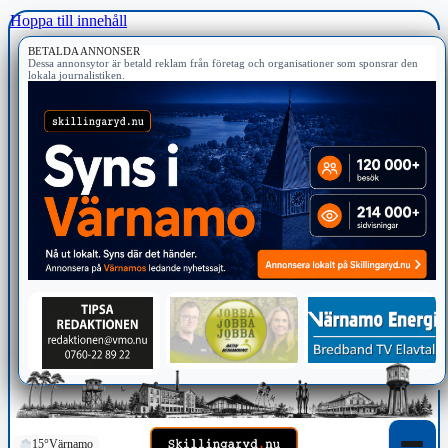
Hoppa till innehåll
BETALDA ANNONSER
Dessa annonsytor är betald reklam från företag och organisationer som sponsrar den
lokala journalistiken.
15°
Värnamo