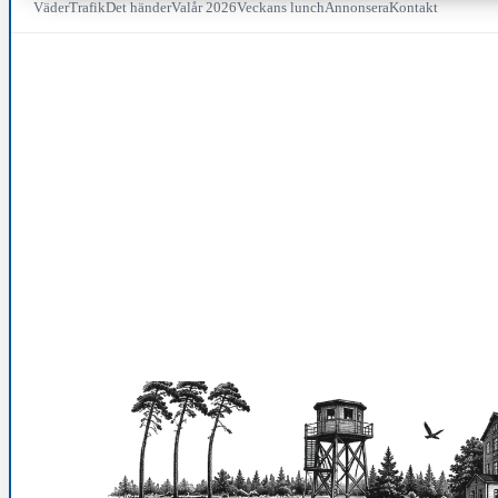
Väder
Trafik
Det händer
Valår 2026
Veckans lunch
Annonsera
Kontakt