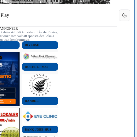
Play
 ANNONSER
i detta sidofält är reklam från de företag
ationer som valt att sponsra den lokala
iken i sin hemkommun.
E
DIVERSE
HOTELL - MAT
HANDEL
BANK-JOBB-HUS