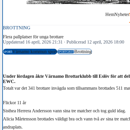
Hem
Nyheter
BROTTNING
Flera pallplatser för unga brottare
Uppdaterad 16 april, 2026 21:31
·
Publicerad 12 april, 2026 18:00
Värnamo kommun sport
Brottning
SPORT
SPORTGREN
Under lördagen åkte Värnamo Brottarklubb till Eslöv för att d
EWC.
Totalt var det 341 brottare invägda som tillsammans brottades 511 ma
Flickor 11 år
Sisthea Herrera Andersson vann sina tre matcher och tog guld idag.
Alicia Mårtensson brottades väldigt bra och vann två av sina tre matc
andraplats.