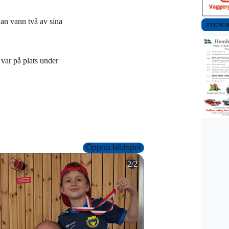
an vann två av sina
EVENE
var på plats under
Öppna bildspel
2/2