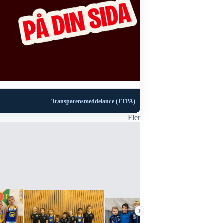
Transparensmeddelande (TTPA)
Fler
›