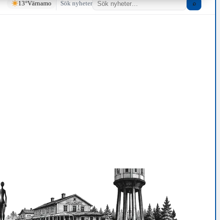
13°
Värnamo
Sök nyheter
⌕