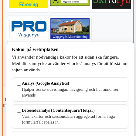
Kakor på webbplatsen
KOMMUNEN
Vi använder nödvändiga kakor för att sidan ska fungera.
Med ditt samtycke använder vi också analys för att förstå hur
sajten används.
Analys (Google Analytics)
Hjälper oss se sidvisningar, navigering och hur annonser
används.
Fristående webbtidningsföretag grundat 1991 som sedan 2002 ger
ut tidningen Skillingaryd.nu och 2010 lanserades Värnamo.nu. Från
Beteendeanalys (Contentsquare/Hotjar)
april 2026 omfattar Skillingaryd.nu tre kommuner: Gnosjö,
Värnamo och Vaggeryds kommun.
Värmekartor och sessionsdata i aggregerad form. Inga
formulärfält spelas in.
Kontakta oss
E-post: redaktionen@skillingaryd.nu