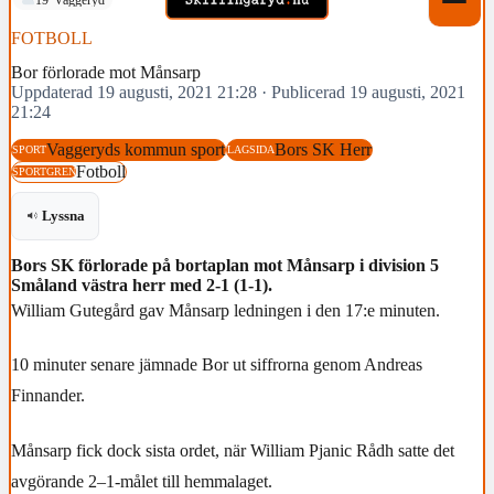
FOTBOLL
Bor förlorade mot Månsarp
Uppdaterad 19 augusti, 2021 21:28
·
Publicerad 19 augusti, 2021
21:24
Vaggeryds kommun sport
Bors SK Herr
SPORT
LAGSIDA
Fotboll
SPORTGREN
Lyssna
Bors SK förlorade på bortaplan mot Månsarp i division 5
Småland västra herr med 2-1 (1-1).
William Gutegård gav Månsarp ledningen i den 17:e minuten.
10 minuter senare jämnade Bor ut siffrorna genom Andreas
Finnander.
Månsarp fick dock sista ordet, när William Pjanic Rådh satte det
avgörande 2–1-målet till hemmalaget.