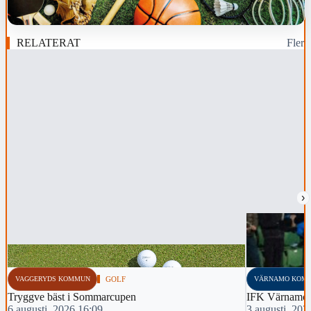
RELATERAT
Fler
›
VAGGERYDS KOMMUN
GOLF
VÄRNAMO KOM
Tryggve bäst i Sommarcupen
IFK Värnamo 
6 augusti, 2026 16:09
3 augusti, 202