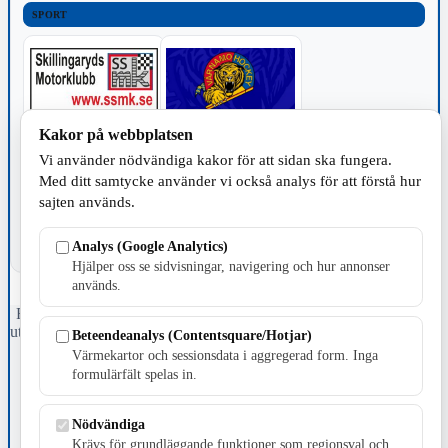
SPORT
Kakor på webbplatsen
TILLVERKNING
Vi använder nödvändiga kakor för att sidan ska fungera.
Med ditt samtycke använder vi också analys för att förstå hur
sajten används.
Analys (Google Analytics)
Hjälper oss se sidvisningar, navigering och hur annonser
används.
Fristående webbtidningsföretag grundat 1991 som sedan 2002 ger
ut tidningen Skillingaryd.nu och 2010 lanserades Värnamo.nu. Från
Beteendeanalys (Contentsquare/Hotjar)
april 2026 omfattar Skillingaryd.nu tre kommuner: Gnosjö,
Värmekartor och sessionsdata i aggregerad form. Inga
Värnamo och Vaggeryds kommun.
formulärfält spelas in.
Kontakta oss
E-post: redaktionen@skillingaryd.nu
Nödvändiga
Postadress: Gisslaköp 1, 568 92 Skillingaryd
Krävs för grundläggande funktioner som regionsval och