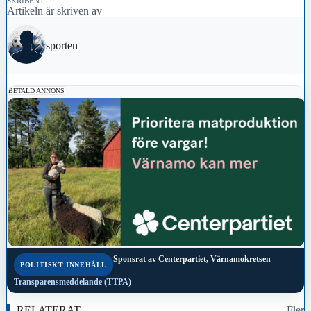
SKRIBENT
Artikeln är skriven av
sporten
BETALD ANNONS
Sponsrat av
Centerpartiet, Värnamokretsen
POLITISKT INNEHÅLL
Transparensmeddelande (TTPA)
RELATERAT
Fler