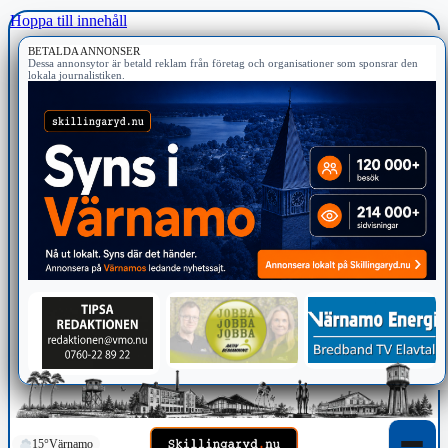
Hoppa till innehåll
BETALDA ANNONSER
Dessa annonsytor är betald reklam från företag och organisationer som sponsrar den
lokala journalistiken.
15°
Värnamo