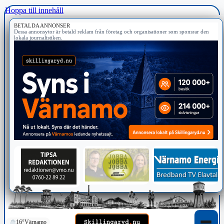
Hoppa till innehåll
BETALDA ANNONSER
Dessa annonsytor är betald reklam från företag och organisationer som sponsrar den
lokala journalistiken.
16°
Värnamo