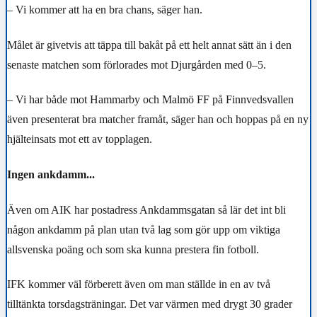
– Vi kommer att ha en bra chans, säger han.
Målet är givetvis att täppa till bakåt på ett helt annat sätt än i den
senaste matchen som förlorades mot Djurgården med 0–5.
– Vi har både mot Hammarby och Malmö FF på Finnvedsvallen
även presenterat bra matcher framåt, säger han och hoppas på en ny
hjälteinsats mot ett av topplagen.
Ingen ankdamm...
Även om AIK har postadress Ankdammsgatan så lär det int bli
någon ankdamm på plan utan två lag som gör upp om viktiga
allsvenska poäng och som ska kunna prestera fin fotboll.
IFK kommer väl förberett även om man ställde in en av två
tilltänkta torsdagsträningar. Det var värmen med drygt 30 grader