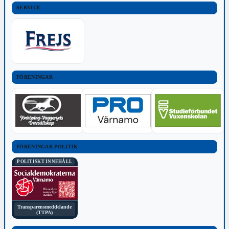
SERVICE
FÖRENINGAR
FÖRENINGAR POLITIK
POLITISKT INNEHÅLL
Transparensmeddelande
(TTPA)