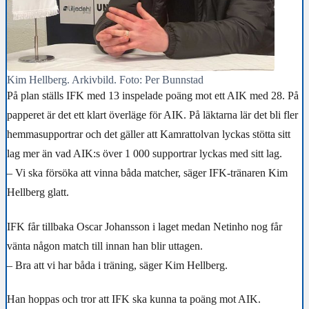
Kim Hellberg. Arkivbild. Foto: Per Bunnstad
På plan ställs IFK med 13 inspelade poäng mot ett AIK med 28. På
papperet är det ett klart överläge för AIK. På läktarna lär det bli fler
hemmasupportrar och det gäller att Kamrattolvan lyckas stötta sitt
lag mer än vad AIK:s över 1 000 supportrar lyckas med sitt lag.
– Vi ska försöka att vinna båda matcher, säger IFK-tränaren Kim
Hellberg glatt.
IFK får tillbaka Oscar Johansson i laget medan Netinho nog får
vänta någon match till innan han blir uttagen.
– Bra att vi har båda i träning, säger Kim Hellberg.
Han hoppas och tror att IFK ska kunna ta poäng mot AIK.