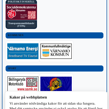
POLITISKT INNEHÅLL
Transparensmeddelande
(TTPA)
KOMMUNEN
SPORT
Kakor på webbplatsen
TILLVERKNING
Vi använder nödvändiga kakor för att sidan ska fungera.
Med ditt samtycke använder vi också analys för att förstå hur