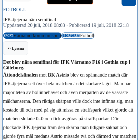
FOTBOLL
IFK-tjejerna nära semifinal
Uppdaterad 20 juli, 2018 08:03
·
Publicerad 19 juli, 2018 22:18
Värnamo kommun sport
Fotboll
SPORT
SPORTGREN
Lyssna
Det blev nära semifinal för IFK Värnamo F16 i Gothia cup i
Göteborg.
Åttondelsfinalen
mot
BK Astrio
blev en spännande match där
IFK-tjejerna sett över hela matchen är det starkare laget. Man har
majoriteten av bollinnehavet och även merparten av de vassaste
målchanserna. Den riktiga skärpan ville dock inte infinna sig, man
kostade till och med på sig att missa en straffspark vilket gjorde att
matchen slutade 0–0 och fick avgöras på straffsparkar. Där
plockade IFK-tjejerna fram den skärpa man tidigare saknat och
gjorde fyra mål medans Astrio missade två och därmed var matchen