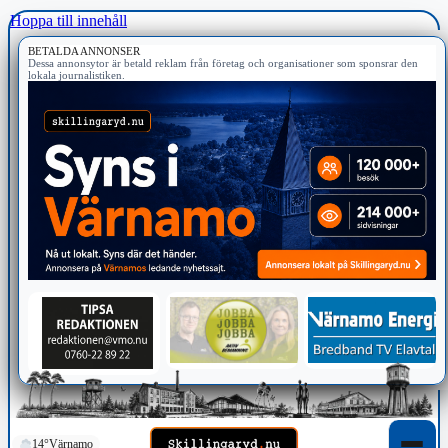
Hoppa till innehåll
BETALDA ANNONSER
Dessa annonsytor är betald reklam från företag och organisationer som sponsrar den
lokala journalistiken.
14°
Värnamo