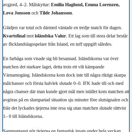
avgjord, 4–2. Målskyttar:
Emilia Haglund, Emma Lorenzen,
Lova Jonsson
och
Tilde Johansson
.
Glädjen var total och därmed väntade en tredje match för dagen.
Kvartsfinal
mot
isländska Valur
. Ett lag som till stora delar består
av flicklandslagsspelare från Island, en tuff uppgift således.
En farhåga som visade sig bli besannad. Isländskorna var över
matchen det starkare laget, detta trots ett vilt kämpande
Värnamogäng. Isländskorna kom dock inte till några riktigt skarpa
målchanser och första halvlek slutade 0–0. IFK hade till och med
några chanser där man kunde gjort mål men istället kom matchen att
avgöras på en slumpartad situation sju minuter före slutsignalen och
från det lyckades tjejerna inte resa sig utan matchen slutade rättvist
1– 0 till Isländskorna.
Sammantaget gör tjejerna en fantastisk insats under hela veckan,