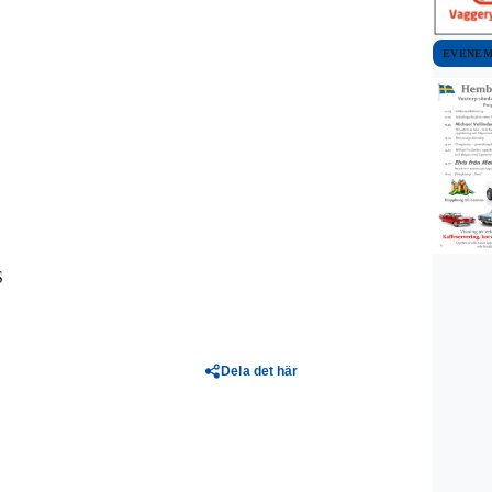
EVENE
S
Dela det här