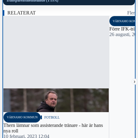
Transparensmeddelande (TTPA)
RELATERAT
Fler
VÄRNAMO KOM
Förre IFK-trän
26 augusti, 20
›
VÄRNAMO KOMMUN
FOTBOLL
Thern lämnar som assisterande tränare - här är hans
nya roll
10 februari, 2023 12:04