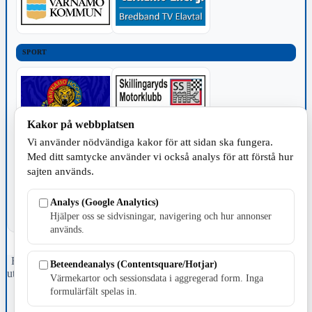
SPORT
Kakor på webbplatsen
Vi använder nödvändiga kakor för att sidan ska fungera.
TILLVERKNING
Med ditt samtycke använder vi också analys för att förstå hur
sajten används.
Analys (Google Analytics)
Hjälper oss se sidvisningar, navigering och hur annonser
används.
Fristående webbtidningsföretag grundat 1991 som sedan 2002 ger
Beteendeanalys (Contentsquare/Hotjar)
ut tidningen Skillingaryd.nu och 2010 lanserades Värnamo.nu. Från
Värmekartor och sessionsdata i aggregerad form. Inga
april 2026 omfattar Skillingaryd.nu tre kommuner: Gnosjö,
formulärfält spelas in.
Värnamo och Vaggeryds kommun.