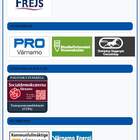
FÖRENINGAR
FÖRENINGAR POLITIK
POLITISKT INNEHÅLL
Transparensmeddelande
(TTPA)
KOMMUNEN