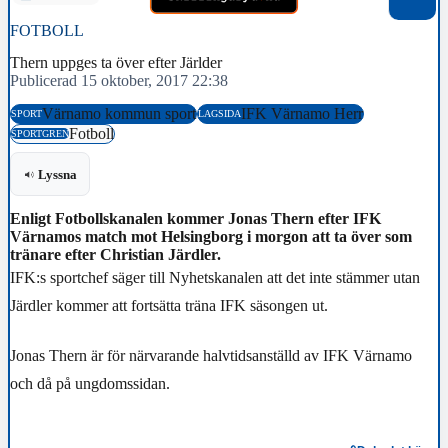
FOTBOLL
Thern uppges ta över efter Järlder
Publicerad 15 oktober, 2017 22:38
Värnamo kommun sport
IFK Värnamo Herr
SPORT
LAGSIDA
Fotboll
SPORTGREN
Lyssna
Enligt Fotbollskanalen kommer Jonas Thern efter IFK
Värnamos match mot Helsingborg i morgon att ta över som
tränare efter Christian Järdler.
IFK:s sportchef säger till Nyhetskanalen att det inte stämmer utan
Järdler kommer att fortsätta träna IFK säsongen ut.
Jonas Thern är för närvarande halvtidsanställd av IFK Värnamo
och då på ungdomssidan.