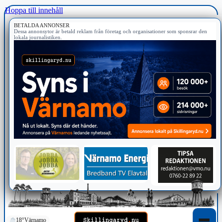
Hoppa till innehåll
BETALDA ANNONSER
Dessa annonsytor är betald reklam från företag och organisationer som sponsrar den
lokala journalistiken.
18°
Värnamo