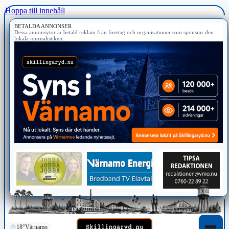
Hoppa till innehåll
BETALDA ANNONSER
Dessa annonsytor är betald reklam från företag och organisationer som sponsrar den
lokala journalistiken.
18°
Värnamo