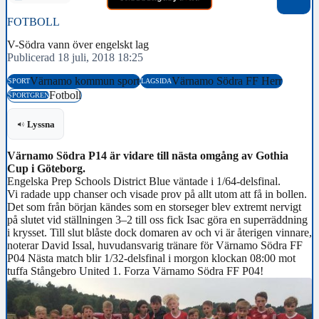
FOTBOLL
V-Södra vann över engelskt lag
Publicerad 18 juli, 2018 18:25
Värnamo kommun sport
Värnamo Södra FF Herr
SPORT
LAGSIDA
Fotboll
SPORTGREN
Lyssna
Värnamo Södra P14 är vidare till nästa omgång av Gothia
Cup i Göteborg.
Engelska Prep Schools District Blue väntade i 1/64-delsfinal.
Vi radade upp chanser och visade prov på allt utom att få in bollen.
Det som från början kändes som en storseger blev extremt nervigt
på slutet vid ställningen 3–2 till oss fick Isac göra en superräddning
i krysset. Till slut blåste dock domaren av och vi är återigen vinnare,
noterar David Issal, huvudansvarig tränare för Värnamo Södra FF
P04 Nästa match blir 1/32-delsfinal i morgon klockan 08:00 mot
tuffa Stångebro United 1. Forza Värnamo Södra FF P04!