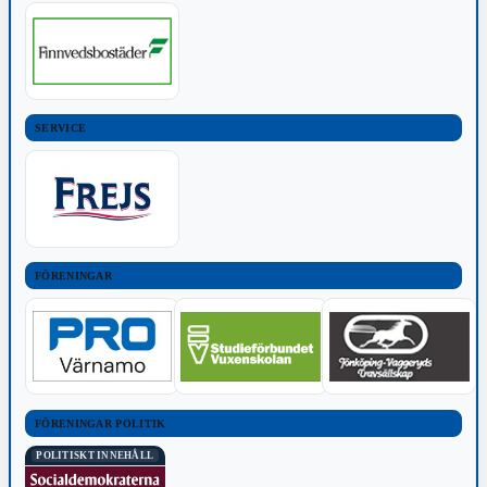
SERVICE
FÖRENINGAR
FÖRENINGAR POLITIK
POLITISKT INNEHÅLL