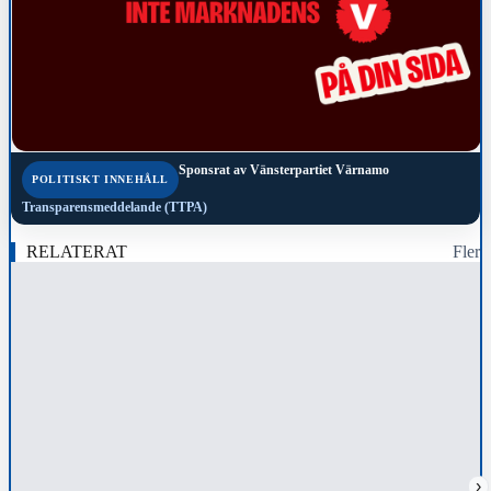
Sponsrat av
Vänsterpartiet Värnamo
POLITISKT INNEHÅLL
Transparensmeddelande (TTPA)
RELATERAT
Fler
›