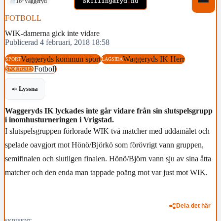
16°
Vaggeryd
FOTBOLL
WIK-damerna gick inte vidare
Publicerad 4 februari, 2018 18:58
Vaggeryds kommun sport
Waggeryds IK Herr
SPORT
LAGSIDA
Fotboll
SPORTGREN
Lyssna
Waggeryds IK lyckades inte går vidare från sin slutspelsgrupp
i inomhusturneringen i Vrigstad.
I slutspelsgruppen förlorade WIK två matcher med uddamålet och
spelade oavgjort mot Hönö/Björkö som förövrigt vann gruppen,
semifinalen och slutligen finalen. Hönö/Björn vann sju av sina åtta
matcher och den enda man tappade poäng mot var just mot WIK.
Dela det här
SKRIBENT