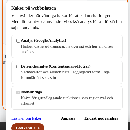
Kakor på webbplatsen
KOMMUNEN
Vi använder nödvändiga kakor för att sidan ska fungera.
Med ditt samtycke använder vi också analys för att förstå hur
sajten används.
Analys (Google Analytics)
Hjälper oss se sidvisningar, navigering och hur annonser
används.
Fristående webbtidningsföretag grundat 1991 som sedan 2002 ger
ut tidningen Skillingaryd.nu och 2010 lanserades Värnamo.nu. Från
Beteendeanalys (Contentsquare/Hotjar)
april 2026 omfattar Skillingaryd.nu tre kommuner: Gnosjö,
Värmekartor och sessionsdata i aggregerad form. Inga
Värnamo och Vaggeryds kommun.
formulärfält spelas in.
Kontakta oss
E-post: redaktionen@skillingaryd.nu
Nödvändiga
Postadress: Gisslaköp 1, 568 92 Skillingaryd
Krävs för grundläggande funktioner som regionsval och
Kakinställningar
säkerhet.
Läs mer om kakor
Anpassa
Endast nödvändiga
Godkänn alla