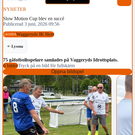
NYHETER
Slow Motion Cup blev en succé
Publicerad 3 juni, 2026 09:56
Waggeryds IK Herr
LAGSIDA
Lyssna
75 gåfotbollsspelare samlades på Vaggeryds Idrottsplats.
6 bilder
Tryck på en bild för fullskärm
Öppna bildspel
1/6