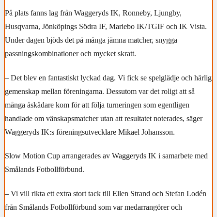
På plats fanns lag från Waggeryds IK, Ronneby, Ljungby,
Husqvarna, Jönköpings Södra IF, Mariebo IK/TGIF och IK Vista.
Under dagen bjöds det på många jämna matcher, snygga
passningskombinationer och mycket skratt.
– Det blev en fantastiskt lyckad dag. Vi fick se spelglädje och härlig
gemenskap mellan föreningarna. Dessutom var det roligt att så
många åskådare kom för att följa turneringen som egentligen
handlade om vänskapsmatcher utan att resultatet noterades, säger
Waggeryds IK:s föreningsutvecklare Mikael Johansson.
Slow Motion Cup arrangerades av Waggeryds IK i samarbete med
Smålands Fotbollförbund.
– Vi vill rikta ett extra stort tack till Ellen Strand och Stefan Lodén
från Smålands Fotbollförbund som var medarrangörer och