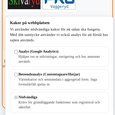
KOMMUNEN
Kakor på webbplatsen
Vi använder nödvändiga kakor för att sidan ska fungera.
Med ditt samtycke använder vi också analys för att förstå hur
sajten används.
Analys (Google Analytics)
Hjälper oss se sidvisningar, navigering och hur annonser
Fristående webbtidningsföretag grundat 1991 som sedan 2002 ger
används.
ut tidningen Skillingaryd.nu och 2010 lanserades Värnamo.nu. Från
april 2026 omfattar Skillingaryd.nu tre kommuner: Gnosjö,
Beteendeanalys (Contentsquare/Hotjar)
Värnamo och Vaggeryds kommun.
Värmekartor och sessionsdata i aggregerad form. Inga
Kontakta oss
formulärfält spelas in.
E-post: redaktionen@skillingaryd.nu
Postadress: Gisslaköp 1, 568 92 Skillingaryd
Nödvändiga
Kakinställningar
Krävs för grundläggande funktioner som regionsval och
säkerhet.