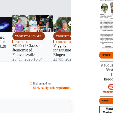
›
VAGGERYDS KOMMUN
VAGGERYDS KOMMUN
VAGGERYDS
med
rden
FOTBOLL
ORIENTERING
BOXNING
Mållöst i Claessons
Vaggeryds SOK laddar
Vaggerydsb
8:28
återkomst på
för slutstriden på O-
landslagsu
Finnvedsvallen
Ringen
23 juli, 20
SPORT
25 juli, 2026 16:54
23 juli, 2026 08:01
♢
Håll en god ton.
Skriv sakligt och respektfullt.
JOBB