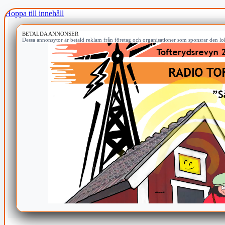
Hoppa till innehåll
BETALDA ANNONSER
Dessa annonsytor är betald reklam från företag och organisationer som sponsrar den lok