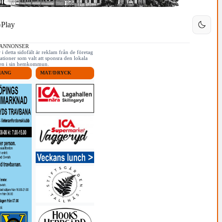
Play
 ANNONSER
i detta sidofält är reklam från de företag
ationer som valt att sponsra den lokala
iken i sin hemkommun.
MANG
MAT/DRYCK