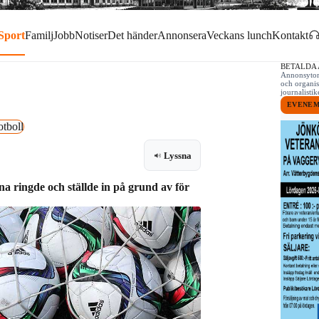
Sport
Familj
Jobb
Notiser
Det händer
Annonsera
Veckans lunch
Kontakt
BETALDA
Annonsytor 
och organis
journalist
EVENE
otboll
Lyssna
 ringde och ställde in på grund av för