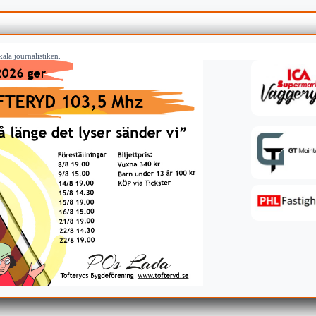
ala journalistiken.