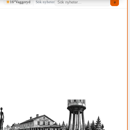
16°
Vaggeryd
Sök nyheter
⌕