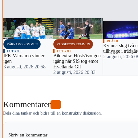
‹
BLÅLJUS
VÄRNAMO KOMMUN
VAGGERYDS KOMMUN
Kvinna slog två 
tillhygge i trädgå
FOTBOLL
FOTBOLL
IFK Värnamo vinner
Bildextra: Höstsäsongen
2 augusti, 2026 0
igen
igång när SIS tog emot
3 augusti, 2026 20:58
Hvetlanda Gif
2 augusti, 2026 20:33
Kommentarer
0
Dela dina tankar och bidra till en konstruktiv diskussion.
Skriv en kommentar