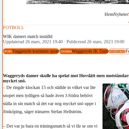
Hem
Nyheter
FOTBOLL
WIK damers match inställd
Uppdaterad 26 mars, 2023 19:40
·
Publicerad 26 mars, 2023 19:00
Vaggeryds kommun sport
Waggeryds IK Dam
F
SPORT
LAGSIDA
SPORTGREN
Waggeryds damer skulle ha spelat mot Hovslätt men motståndarna
mycket snö.
– De ringde klockan 15 och ställde in vilket var lite
snopet men tydligen så hade även J-Södra behövt
ställa in sin match så det var nog mycket snö uppe i
Jönköping, säger tränaren Stefan Hellström.
– Det var ju bara en träningsmatch så vi får se om vi