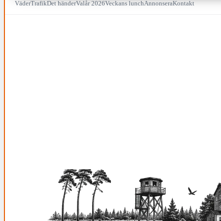
Väder
Trafik
Det händer
Valår 2026
Veckans lunch
Annonsera
Kontakt