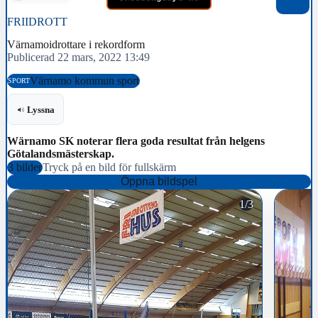
FRIIDROTT
Värnamoidrottare i rekordform
Publicerad 22 mars, 2022 13:49
Värnamo kommun sport
SPORT
Lyssna
Wärnamo SK noterar flera goda resultat från helgens
Götalandsmästerskap.
3 bilder
Tryck på en bild för fullskärm
Öppna bildspel
1/3