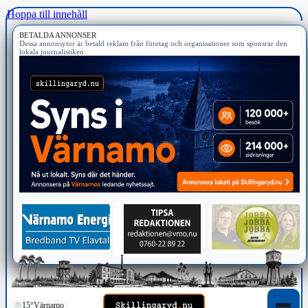
Hoppa till innehåll
BETALDA ANNONSER
Dessa annonsytor är betald reklam från företag och organisationer som sponsrar den
lokala journalistiken.
15°
Värnamo