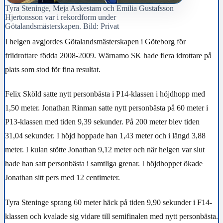
Tyra Steninge, Meja Askestam och Emilia Gustafsson
Hjertonsson var i rekordform under
Götalandsmästerskapen. Bild: Privat
I helgen avgjordes Götalandsmästerskapen i Göteborg för
friidrottare födda 2008-2009. Wärnamo SK hade flera idrottare på
plats som stod för fina resultat.
Felix Sköld satte nytt personbästa i P14-klassen i höjdhopp med
1,50 meter.
Jonathan Rinman satte nytt personbästa på 60 meter i
P13-klassen med tiden 9,39 sekunder. På 200 meter blev tiden
31,04 sekunder. I höjd hoppade han 1,43 meter och i längd 3,88
meter. I kulan stötte Jonathan 9,12 meter och när helgen var slut
hade han satt personbästa i samtliga grenar. I höjdhoppet ökade
Jonathan sitt pers med 12 centimeter.
Tyra Steninge sprang 60 meter häck på tiden 9,90 sekunder i F14-
klassen och kvalade sig vidare till semifinalen med nytt personbästa.