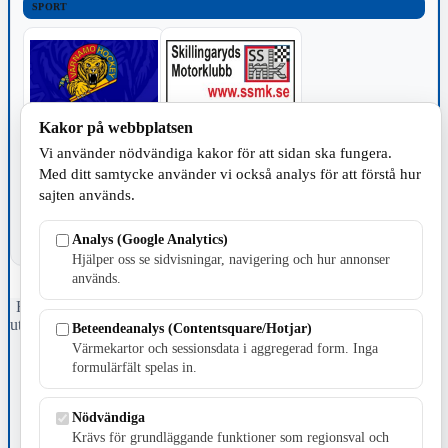
SPORT
Kakor på webbplatsen
TILLVERKNING
Vi använder nödvändiga kakor för att sidan ska fungera.
Med ditt samtycke använder vi också analys för att förstå hur
sajten används.
Analys (Google Analytics)
Hjälper oss se sidvisningar, navigering och hur annonser
används.
Fristående webbtidningsföretag grundat 1991 som sedan 2002 ger
ut tidningen Skillingaryd.nu och 2010 lanserades Värnamo.nu. Från
Beteendeanalys (Contentsquare/Hotjar)
april 2026 omfattar Skillingaryd.nu tre kommuner: Gnosjö,
Värmekartor och sessionsdata i aggregerad form. Inga
Värnamo och Vaggeryds kommun.
formulärfält spelas in.
Kontakta oss
E-post: redaktionen@skillingaryd.nu
Nödvändiga
Postadress: Gisslaköp 1, 568 92 Skillingaryd
Krävs för grundläggande funktioner som regionsval och