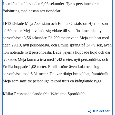
I semifinalen blev tiden 9,93 sekunder. Tyras pers innebär en
förbättring med nästan sex tiondelar.
I F13 tävlade Meja Askestam och Emilia Gustafsson Hjertonsson
på 60 meter. Meja kvalade sig vidare till semifinal med det nya
personbästat 8,56 sekunder. På 200 meter vann Meja sitt heat med
tiden 29,10, nytt personbästa, och Emilia sprang på 34,49 sek, även
hon noterade nytt personbästa. Båda tjejerna hoppade höjd och där
lyckades Meja komma trea med 1,42 meter, nytt personbästa, och
Emilia hoppade 1,08 meter. Emilia stötte även kula och slog
personbästa med 6,81 meter.
Det var riktigt bra jobbat, framförallt
Meja som satte tre personliga rekord trots en krånglande rygg.
Källa:
Pressmeddelande från Wärnamo Sportklubb
Dela det här