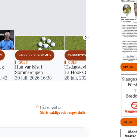
›
N
VAGGERYDS KOMMUN
VAGGERYDS KOMMUN
VAGGERYDS
GOLF
GOLF
GOLF
ag
Han var bäst i
Tisdagstävling nummer
Tre i topp 
SPORT
Sommarcupen
13 Hooks GK
sommarcup
1:42
30 juli, 2026 16:38
28 juli, 2026 17:59
23 juli, 20
♢
Håll en god ton.
Skriv sakligt och respektfullt.
JOBB