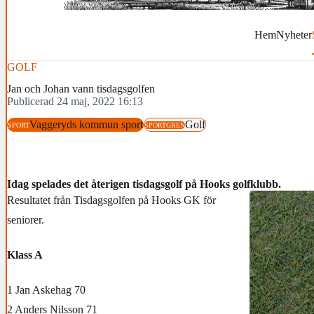
Hem
Nyheter
GOLF
Jan och Johan vann tisdagsgolfen
Publicerad 24 maj, 2022 16:13
Vaggeryds kommun sport
Golf
SPORT
SPORTGREN
Idag spelades det återigen tisdagsgolf på Hooks golfklubb.
Resultatet från Tisdagsgolfen på Hooks GK för
seniorer.
Klass A
1 Jan Askehag 70
2 Anders Nilsson 71