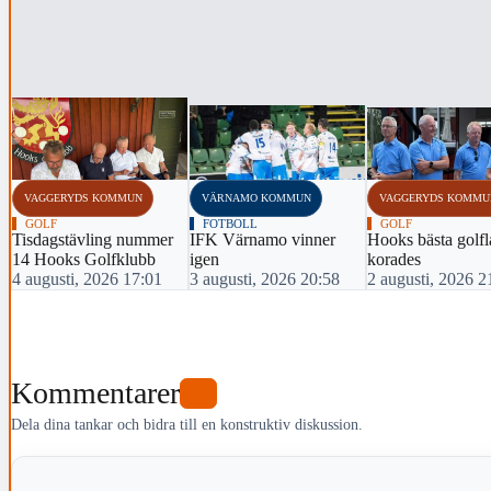
‹
VAGGERYDS KOMMUN
VÄRNAMO KOMMUN
VAGGERYDS KOMMU
GOLF
FOTBOLL
GOLF
Tisdagstävling nummer
IFK Värnamo vinner
Hooks bästa golfl
14 Hooks Golfklubb
igen
korades
4 augusti, 2026 17:01
3 augusti, 2026 20:58
2 augusti, 2026 2
Kommentarer
0
Dela dina tankar och bidra till en konstruktiv diskussion.