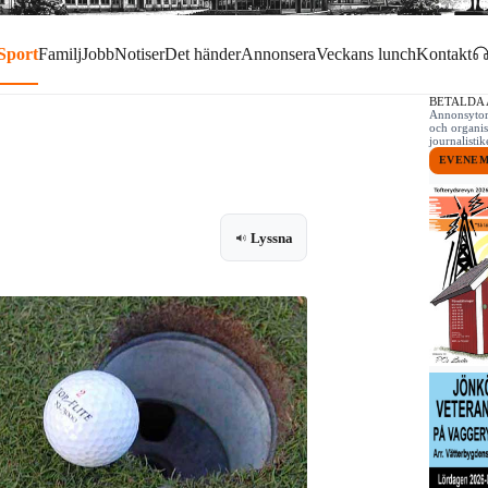
Sport
Familj
Jobb
Notiser
Det händer
Annonsera
Veckans lunch
Kontakt
BETALDA
Annonsytor 
och organis
journalist
EVENE
Lyssna