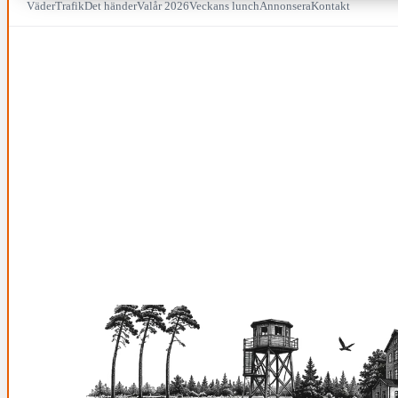
Väder
Trafik
Det händer
Valår 2026
Veckans lunch
Annonsera
Kontakt