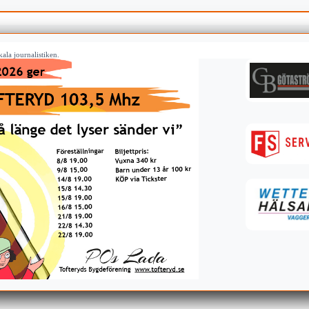
ala journalistiken.