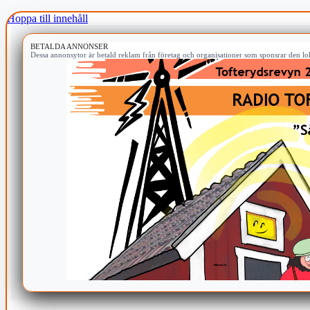
Hoppa till innehåll
BETALDA ANNONSER
Dessa annonsytor är betald reklam från företag och organisationer som sponsrar den lok