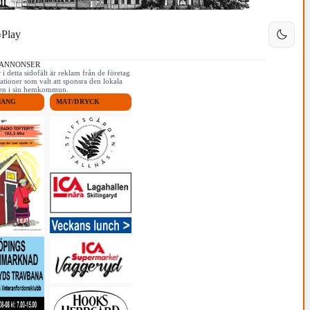
Play
 ANNONSER
i detta sidofält är reklam från de företag
ationer som valt att sponsra den lokala
iken i sin hemkommun.
MANG
MAT/DRYCK