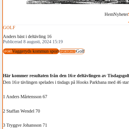
Hem
Nyheter
GOLF
Anders bäst i deltävling 16
Publicerad 8 augusti, 2024 15:19
Vaggeryds kommun sport
Golf
SPORT
SPORTGREN
Här kommer resultaten från den 16:e deltävlingen av Tisdagsgolfe
Den 16:e tävlingen spelades i tisdags på Hooks Parkbana med 46 star
1 Anders Mårtensson 67
2 Staffan Wendel 70
3 Tryggve Johansson 71