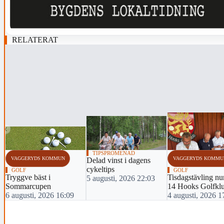
RELATERAT
‹
TIPSPROMENAD
VAGGERYDS KOMMUN
VAGGERYDS KOMMU
Delad vinst i dagens
cykeltips
GOLF
GOLF
Tryggve bäst i
Tisdagstävling n
5 augusti, 2026 22:03
Sommarcupen
14 Hooks Golfkl
6 augusti, 2026 16:09
4 augusti, 2026 1