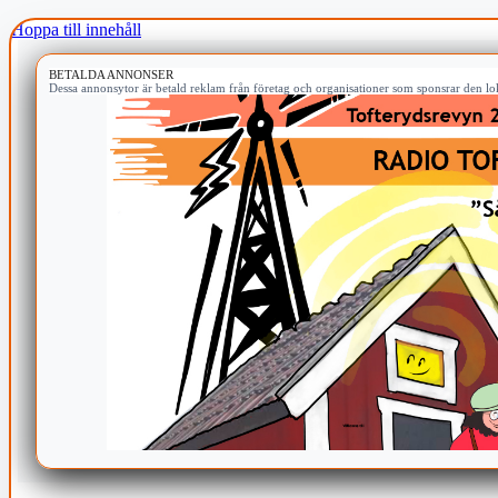
Hoppa till innehåll
BETALDA ANNONSER
Dessa annonsytor är betald reklam från företag och organisationer som sponsrar den lok