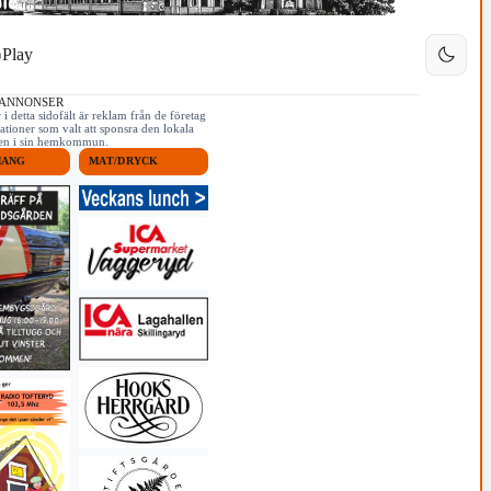
Play
 ANNONSER
i detta sidofält är reklam från de företag
ationer som valt att sponsra den lokala
iken i sin hemkommun.
MANG
MAT/DRYCK