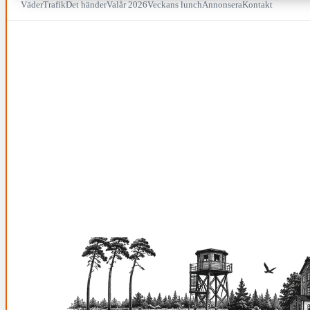
Väder
Trafik
Det händer
Valår 2026
Veckans lunch
Annonsera
Kontakt