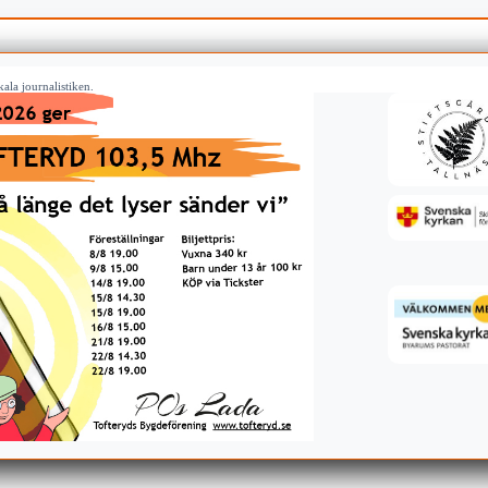
ala journalistiken.