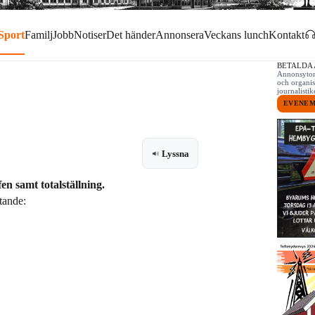
Sport
Familj
Jobb
Notiser
Det händer
Annonsera
Veckans lunch
Kontakt
BETALDA
Annonsytor 
och organis
journalist
EVENE
Lyssna
n samt totalställning.
tande: