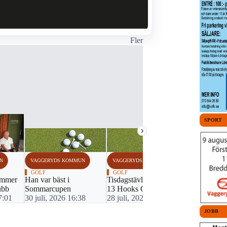
Fler
SPORT
›
N
VAGGERYDS KOMMUN
VAGGERYDS KOMMUN
VAGGERYDS
GOLF
GOLF
GOLF
ummer
Han var bäst i
Tisdagstävling nummer
Tre i topp 
ubb
Sommarcupen
13 Hooks GK
sommarcup
7:01
30 juli, 2026 16:38
28 juli, 2026 17:59
23 juli, 20
JOBB