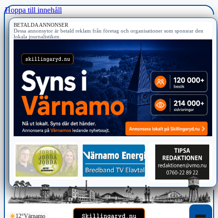
Hoppa till innehåll
BETALDA ANNONSER
Dessa annonsytor är betald reklam från företag och organisationer som sponsrar den
lokala journalistiken.
12°
Värnamo