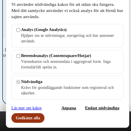
TILLVERKNING
Vi använder nödvändiga kakor för att sidan ska fungera.
Med ditt samtycke använder vi också analys för att förstå hur
sajten används.
Analys (Google Analytics)
Hjälper oss se sidvisningar, navigering och hur annonser
används.
Fristående webbtidningsföretag grundat 1991 som sedan 2002 ger
ut tidningen Skillingaryd.nu och 2010 lanserades Värnamo.nu. Från
Beteendeanalys (Contentsquare/Hotjar)
april 2026 omfattar Skillingaryd.nu tre kommuner: Gnosjö,
Värmekartor och sessionsdata i aggregerad form. Inga
Värnamo och Vaggeryds kommun.
formulärfält spelas in.
Kontakta oss
E-post: redaktionen@skillingaryd.nu
Nödvändiga
Postadress: Gisslaköp 1, 568 92 Skillingaryd
Krävs för grundläggande funktioner som regionsval och
säkerhet.
Kakinställningar
Läs mer om kakor
Anpassa
Endast nödvändiga
Godkänn alla
Play
Nyheter
Sport
Familj
Meny