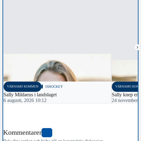
›
VÄRNAMO KOMMUN
ISHOCKEY
VÄRNAMO KOM
Sally Mildaeus i landslaget
Sally knep en 
6 augusti, 2026 10:12
24 november, 
Kommentarer
0
Dela dina tankar och bidra till en konstruktiv diskussion.