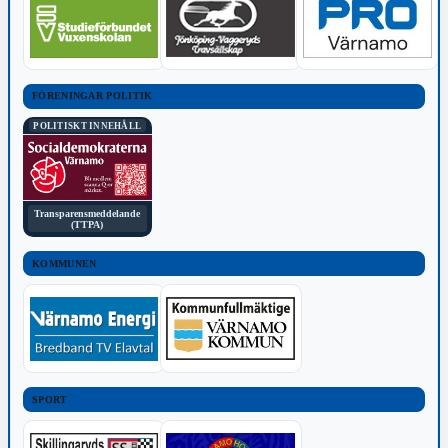
FÖRENINGAR POLITIK
POLITISKT INNEHÅLL
Transparensmeddelande
(TTPA)
KOMMUNEN
SPORT