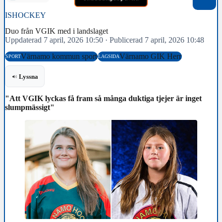
ISHOCKEY
Duo från VGIK med i landslaget
Uppdaterad 7 april, 2026 10:50
·
Publicerad 7 april, 2026 10:48
Värnamo kommun sport
Värnamo GIK Herr
SPORT
LAGSIDA
Lyssna
"Att VGIK lyckas få fram så många duktiga tjejer är inget
slumpmässigt"