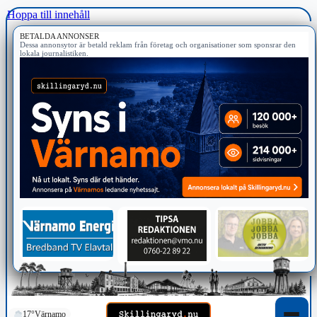
Hoppa till innehåll
BETALDA ANNONSER
Dessa annonsytor är betald reklam från företag och organisationer som sponsrar den
lokala journalistiken.
17°
Värnamo