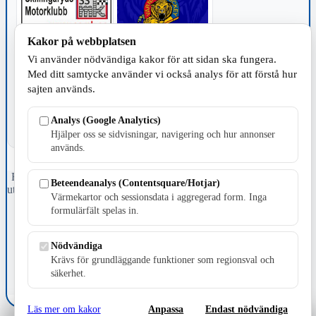
Kakor på webbplatsen
Vi använder nödvändiga kakor för att sidan ska fungera.
TILLVERKNING
Med ditt samtycke använder vi också analys för att förstå hur
sajten används.
Analys (Google Analytics)
Hjälper oss se sidvisningar, navigering och hur annonser
används.
Fristående webbtidningsföretag grundat 1991 som sedan 2002 ger
Beteendeanalys (Contentsquare/Hotjar)
ut tidningen Skillingaryd.nu och 2010 lanserades Värnamo.nu. Från
Värmekartor och sessionsdata i aggregerad form. Inga
april 2026 omfattar Skillingaryd.nu tre kommuner: Gnosjö,
formulärfält spelas in.
Värnamo och Vaggeryds kommun.
Kontakta oss
Nödvändiga
E-post: redaktionen@skillingaryd.nu
Krävs för grundläggande funktioner som regionsval och
Postadress: Gisslaköp 1, 568 92 Skillingaryd
säkerhet.
Kakinställningar
Läs mer om kakor
Anpassa
Endast nödvändiga