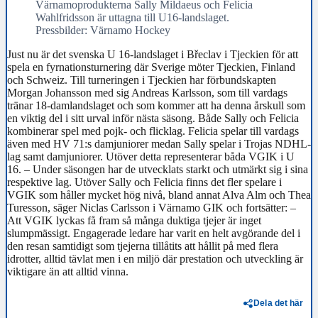
Värnamoprodukterna Sally Mildaeus och Felicia
Wahlfridsson är uttagna till U16-landslaget.
Pressbilder: Värnamo Hockey
Just nu är det svenska U 16-landslaget i Břeclav i Tjeckien för att
spela en fyrnationsturnering där Sverige möter Tjeckien, Finland
och Schweiz. Till turneringen i Tjeckien har förbundskapten
Morgan Johansson med sig Andreas Karlsson, som till vardags
tränar 18-damlandslaget och som kommer att ha denna årskull som
en viktig del i sitt urval inför nästa säsong. Både Sally och Felicia
kombinerar spel med pojk- och flicklag. Felicia spelar till vardags
även med HV 71:s damjuniorer medan Sally spelar i Trojas NDHL-
lag samt damjuniorer. Utöver detta representerar båda VGIK i U
16. – Under säsongen har de utvecklats starkt och utmärkt sig i sina
respektive lag. Utöver Sally och Felicia finns det fler spelare i
VGIK som håller mycket hög nivå, bland annat Alva Alm och Thea
Turesson, säger Niclas Carlsson i Värnamo GIK och fortsätter: –
Att VGIK lyckas få fram så många duktiga tjejer är inget
slumpmässigt. Engagerade ledare har varit en helt avgörande del i
den resan samtidigt som tjejerna tillåtits att hållit på med flera
idrotter, alltid tävlat men i en miljö där prestation och utveckling är
viktigare än att alltid vinna.
Dela det här