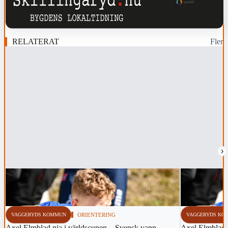
RELATERAT
Fler
›
VAGGERYDS KOMMUN
ORIENTERING
VAGGERYDS KO
Axel Elmblad nia i världscupen – Svensk vann
Axel Elmblad t