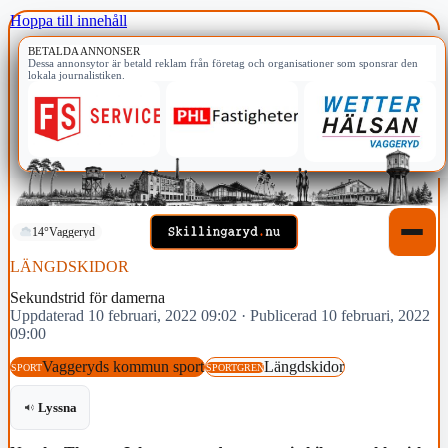
Hoppa till innehåll
BETALDA ANNONSER
Dessa annonsytor är betald reklam från företag och organisationer som sponsrar den
lokala journalistiken.
14°
Vaggeryd
LÄNGDSKIDOR
Sekundstrid för damerna
Uppdaterad 10 februari, 2022 09:02
·
Publicerad 10 februari, 2022
09:00
Vaggeryds kommun sport
Längdskidor
SPORT
SPORTGREN
Lyssna