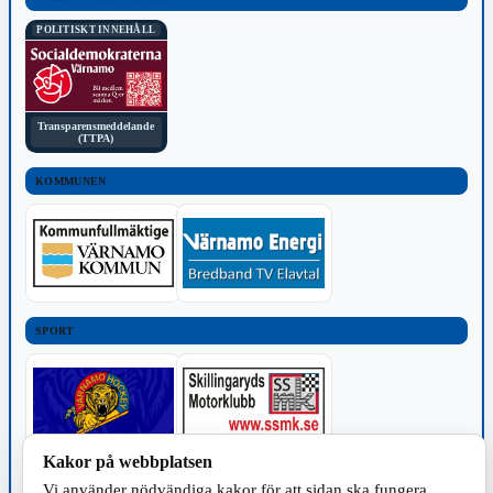
POLITISKT INNEHÅLL
Transparensmeddelande
(TTPA)
KOMMUNEN
SPORT
Kakor på webbplatsen
TILLVERKNING
Vi använder nödvändiga kakor för att sidan ska fungera.