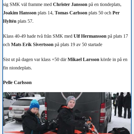
sig SMK väl framme med
Christer Jansson
på en tiondeplats,
Joakim Hansson
plats 14,
Tomas Carlsson
plats 50 och
Per
Hyltén
plats 57.
Klass 40-49 hade två från SMK med
Ulf Hermansson
på plats 17
och
Mats Erik Sivertsson
på plats 19 av 50 startade
Sist ut på dagen var klass +50 där
Mikael Larsson
körde in på en
fin niondeplats.
Pelle Carlsson