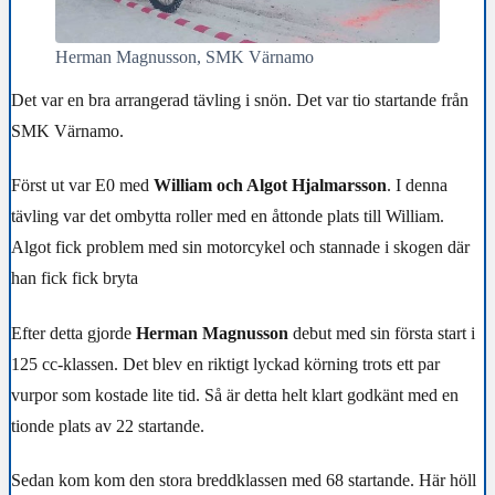
Herman Magnusson, SMK Värnamo
Det var en bra arrangerad tävling i snön. Det var tio startande från
SMK Värnamo.
Först ut var E0 med
William och Algot Hjalmarsson
. I denna
tävling var det ombytta roller med en åttonde plats till William.
Algot fick problem med sin motorcykel och stannade i skogen där
han fick fick bryta
Efter detta gjorde
Herman Magnusson
debut med sin första start i
125 cc-klassen. Det blev en riktigt lyckad körning trots ett par
vurpor som kostade lite tid. Så är detta helt klart godkänt med en
tionde plats av 22 startande.
Sedan kom kom den stora breddklassen med 68 startande. Här höll