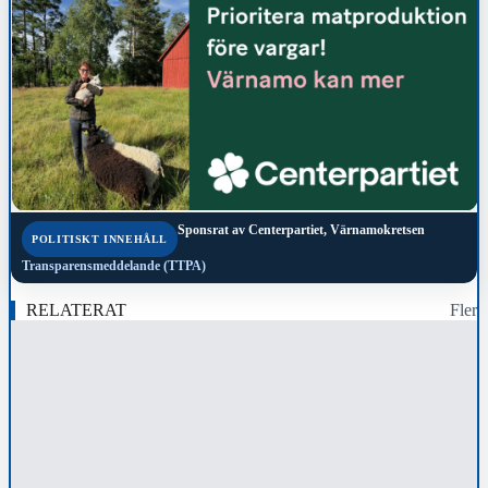
Sponsrat av
Centerpartiet, Värnamokretsen
POLITISKT INNEHÅLL
Transparensmeddelande (TTPA)
RELATERAT
Fler