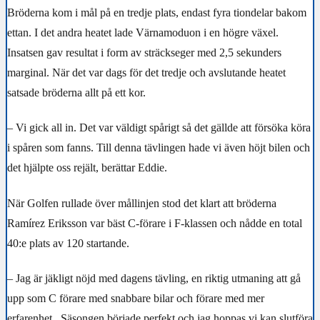
Bröderna kom i mål på en tredje plats, endast fyra tiondelar bakom
ettan. I det andra heatet lade Värnamoduon i en högre växel.
Insatsen gav resultat i form av sträckseger med 2,5 sekunders
marginal. När det var dags för det tredje och avslutande heatet
satsade bröderna allt på ett kor.
– Vi gick all in. Det var väldigt spårigt så det gällde att försöka köra
i spåren som fanns. Till denna tävlingen hade vi även höjt bilen och
det hjälpte oss rejält, berättar Eddie.
När Golfen rullade över mållinjen stod det klart att bröderna
Ramírez Eriksson var bäst C-förare i F-klassen och nådde en total
40:e plats av 120 startande.
– Jag är jäkligt nöjd med dagens tävling, en riktig utmaning att gå
upp som C förare med snabbare bilar och förare med mer
erfarenhet. Säsongen började perfekt och jag hoppas vi kan slutföra