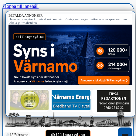
Hoppa till innehåll
BETALDA ANNONSER
Dessa annonsytor är betald reklam från företag och organisationer som sponsrar den
lokala journalistiken.
15°
Värnamo