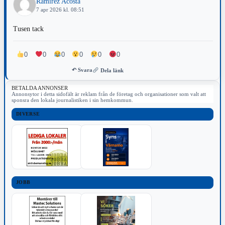
Ramirez Acosta
7 apr 2026 kl. 08:51
Tusen tack
0
0
0
0
0
0
↶ Svara
Dela länk
BETALDA ANNONSER
Annonsytor i detta sidofält är reklam från de företag och organisationer som valt att
sponsra den lokala journalistiken i sin hemkommun.
DIVERSE
JOBB