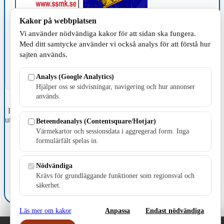
Kakor på webbplatsen
TILLVERKNING
Vi använder nödvändiga kakor för att sidan ska fungera.
Med ditt samtycke använder vi också analys för att förstå hur
sajten används.
Analys (Google Analytics)
Hjälper oss se sidvisningar, navigering och hur annonser
används.
Fristående webbtidningsföretag grundat 1991 som sedan 2002 ger
ut tidningen Skillingaryd.nu och 2010 lanserades Värnamo.nu. Från
Beteendeanalys (Contentsquare/Hotjar)
april 2026 omfattar Skillingaryd.nu tre kommuner: Gnosjö,
Värmekartor och sessionsdata i aggregerad form. Inga
Värnamo och Vaggeryds kommun.
formulärfält spelas in.
Kontakta oss
E-post: redaktionen@skillingaryd.nu
Nödvändiga
Postadress: Gisslaköp 1, 568 92 Skillingaryd
Krävs för grundläggande funktioner som regionsval och
säkerhet.
Kakinställningar
Läs mer om kakor
Anpassa
Endast nödvändiga