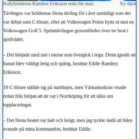
Rallybröderna Ramírez Eriksson redo för start.
Ny däcksl
Tävlingen var brödernas första tävling för i året samtidigt som det
var debut som C-förare, efter att Volkswagen Polon bytts ut mot en
Volkswagen Golf 5. Sprinttävlingen genomfördes över tre heat i
aprilväder.
– Det började med snö i morse som övergick i regn. Detta gjorde att
banan blev väldigt lerig och spårig, berättar Eddie Ramírez
Eriksson.
19 C-förare ställde sig på startlinjen, men Värnamoduon visade
redan från början att de var i Norrköping för att slåss om
topplaceringar.
– Det första heatet var halt och lerigt, men jag tyckte ändå att bilen
svarade på mina kommandon, berättar Eddie.