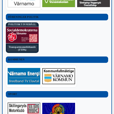
FÖRENINGAR POLITIK
POLITISKT INNEHÅLL
Transparensmeddelande
(TTPA)
KOMMUNEN
SPORT