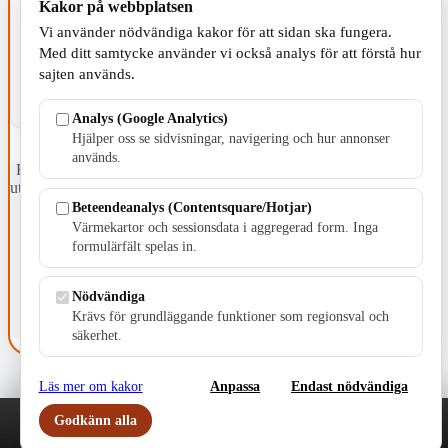
Kakor på webbplatsen
KOMMUNEN
Vi använder nödvändiga kakor för att sidan ska fungera.
Med ditt samtycke använder vi också analys för att förstå hur
sajten används.
Analys (Google Analytics)
Hjälper oss se sidvisningar, navigering och hur annonser
används.
Fristående webbtidningsföretag grundat 1991 som sedan 2002 ger
ut tidningen Skillingaryd.nu och 2010 lanserades Värnamo.nu. Från
april 2026 omfattar Skillingaryd.nu tre kommuner: Gnosjö,
Beteendeanalys (Contentsquare/Hotjar)
Värnamo och Vaggeryds kommun.
Värmekartor och sessionsdata i aggregerad form. Inga
formulärfält spelas in.
Kontakta oss
E-post: redaktionen@skillingaryd.nu
Postadress: Gisslaköp 1, 568 92 Skillingaryd
Nödvändiga
Krävs för grundläggande funktioner som regionsval och
Kakinställningar
säkerhet.
Läs mer om kakor
Anpassa
Endast nödvändiga
Godkänn alla
Play
Nyheter
Sport
Familj
Meny