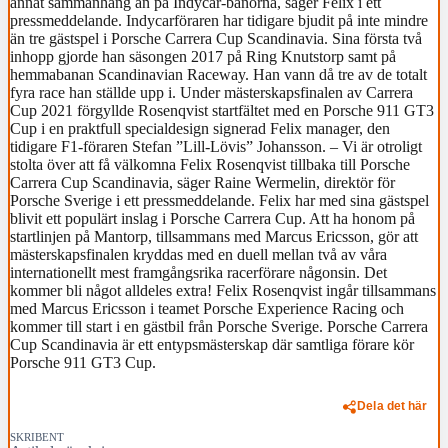
annat sammanhang än på Indycar-banorna, säger Felix i ett
pressmeddelande. Indycarföraren har tidigare bjudit på inte mindre
än tre gästspel i Porsche Carrera Cup Scandinavia. Sina första två
inhopp gjorde han säsongen 2017 på Ring Knutstorp samt på
hemmabanan Scandinavian Raceway. Han vann då tre av de totalt
fyra race han ställde upp i. Under mästerskapsfinalen av Carrera
Cup 2021 förgyllde Rosenqvist startfältet med en Porsche 911 GT3
Cup i en praktfull specialdesign signerad Felix manager, den
tidigare F1-föraren Stefan ”Lill-Lövis” Johansson. – Vi är otroligt
stolta över att få välkomna Felix Rosenqvist tillbaka till Porsche
Carrera Cup Scandinavia, säger Raine Wermelin, direktör för
Porsche Sverige i ett pressmeddelande. Felix har med sina gästspel
blivit ett populärt inslag i Porsche Carrera Cup. Att ha honom på
startlinjen på Mantorp, tillsammans med Marcus Ericsson, gör att
mästerskapsfinalen kryddas med en duell mellan två av våra
internationellt mest framgångsrika racerförare någonsin. Det
kommer bli något alldeles extra! Felix Rosenqvist ingår tillsammans
med Marcus Ericsson i teamet Porsche Experience Racing och
kommer till start i en gästbil från Porsche Sverige. Porsche Carrera
Cup Scandinavia är ett entypsmästerskap där samtliga förare kör
Porsche 911 GT3 Cup.
Dela det här
SKRIBENT