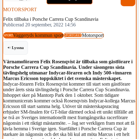
MOTORSPORT
Felix tillbaka i Porsche Carrera Cup Scandinavia
Publicerad 20 september, 2022 14:56
Vaggeryds kommun sport
Motorsport
SPORT
SPORTGREN
Lyssna
Värnamoföraren Felix Rosenqvist är tillbaka som gästförare i
Porsche Carrera Cup Scandinavia. Under säsongens sista
tävlingshelg utmanar Indycar-föraren och Indy 500-vinnaren
Marcus Ericsson toppskiktet i det svenska mästerskapet.
Indycar-föraren Felix Rosenqvist kommer till start som gästförare
under årets sista tävlingshelg i Porsche Carrera Cup Scandinavia.
Inhoppet sker på Mantorp Park den 1 oktober. Som tidigare
kommunicerats kommer också Rosenqvists Indycar-kollega Marcus
Ericsson till start samma helg. Utöver tät mästerskapsracing
erbjuder SM-finalen för GT-bilar därmed också ett unikt tillfälle att
se två av Sveriges internationellt mest framgångsrika racerförare
någonsin i ett riktigt mästarmöte. – Jag ser verkligen fram mot att få
tävla hemma i Sverige igen. Startfältet i Porsche Carrera Cup är
starkare än någonsin och det ska bli kul att möta Marcus i ett helt