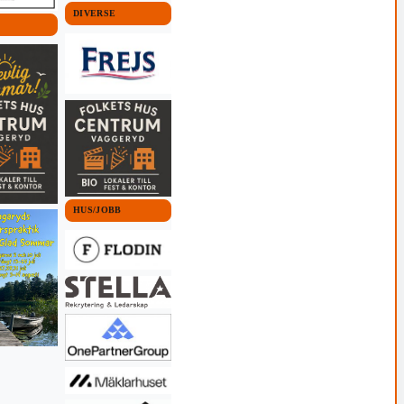
DIVERSE
 KOMMUN
lust i
26 16:55
HUS/JOBB