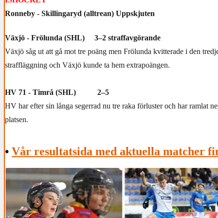
Ronneby - Skillingaryd (alltrean) Uppskjuten
Växjö - Frölunda (SHL) 3–2 straffavgörande
Växjö såg ut att gå mot tre poäng men Frölunda kvitterade i den tredj
straffläggning och Växjö kunde ta hem extrapoängen.
HV 71 - Timrå (SHL) 2–5
HV har efter sin långa segerrad nu tre raka förluster och har ramlat ned 
platsen.
•
Vår resultatsida med aktuella matcher fi