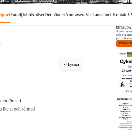
Sport
Familj
Jobb
Notiser
Det händer
Annonsera
Veckans lunch
Kontakt
BETALDA
Annonsytor 
och organis
journalist
5
EVENE
Lyssna
den första i
a lite si och så med