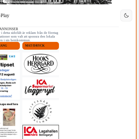
Play
 ANNONSER
i detta sidofält är reklam från de företag
ationer som valt att sponsra den lokala
iken i sin hemkommun.
MANG
MAT/DRYCK