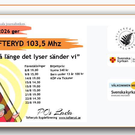
ala journalistiken.