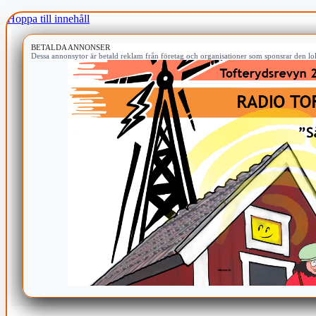
Hoppa till innehåll
BETALDA ANNONSER
Dessa annonsytor är betald reklam från företag och organisationer som sponsrar den lok