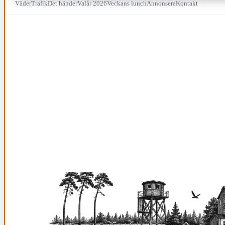
Väder
Trafik
Det händer
Valår 2026
Veckans lunch
Annonsera
Kontakt