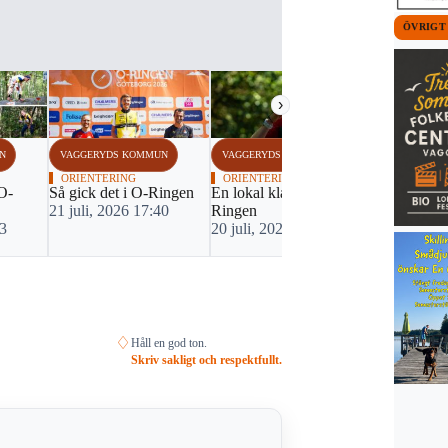
ÖVRIGT
›
N
VAGGERYDS KOMMUN
VAGGERYDS KOMMUN
VAGGERYDS
ORIENTERING
ORIENTERING
FOTBOLL
 O-
Så gick det i O-Ringen
En lokal klasseger i O-
Uddamålsför
21 juli, 2026 17:40
Ringen
omstarten
53
20 juli, 2026 20:03
19 juli, 20
♢
Håll en god ton.
Skriv sakligt och respektfullt.