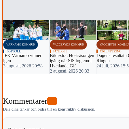
‹
VÄRNAMO KOMMUN
VAGGERYDS KOMMUN
VAGGERYDS KOMMU
FOTBOLL
FOTBOLL
ORIENTERING
IFK Värnamo vinner
Bildextra: Höstsäsongen
Dagens resultat i
igen
igång när SIS tog emot
Ringen
3 augusti, 2026 20:58
Hvetlanda Gif
24 juli, 2026 15:
2 augusti, 2026 20:33
Kommentarer
0
Dela dina tankar och bidra till en konstruktiv diskussion.