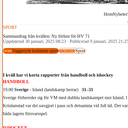
Hem
Nyheter
SPORT
Sammandrag från kvällen: Ny förlust för HV 71
Uppdaterad 30 januari, 2025 08:23
·
Publicerad 9 januari, 2025 21:2
Vaggeryds kommun sport
Sport
SPORT
SPORTGREN
I kväll har vi korta rapporter från handboll och ishockey
HANDBOLL
19.00
Sverige
- Island (landskamp herrar)
31–31
Sverige förbereder sig för VM med dubbla landskampet mot Island. I 
Kristianstad var det oavgjort i paus och detsamma vid full tid. Det var
båda lagens försvarsspel.
ISHOCKEY