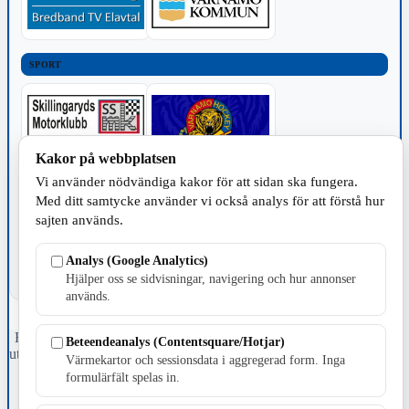
SPORT
Kakor på webbplatsen
Vi använder nödvändiga kakor för att sidan ska fungera.
TILLVERKNING
Med ditt samtycke använder vi också analys för att förstå hur
sajten används.
Analys (Google Analytics)
Hjälper oss se sidvisningar, navigering och hur annonser
används.
Fristående webbtidningsföretag grundat 1991 som sedan 2002 ger
Beteendeanalys (Contentsquare/Hotjar)
ut tidningen Skillingaryd.nu och 2010 lanserades Värnamo.nu. Från
Värmekartor och sessionsdata i aggregerad form. Inga
april 2026 omfattar Skillingaryd.nu tre kommuner: Gnosjö,
formulärfält spelas in.
Värnamo och Vaggeryds kommun.