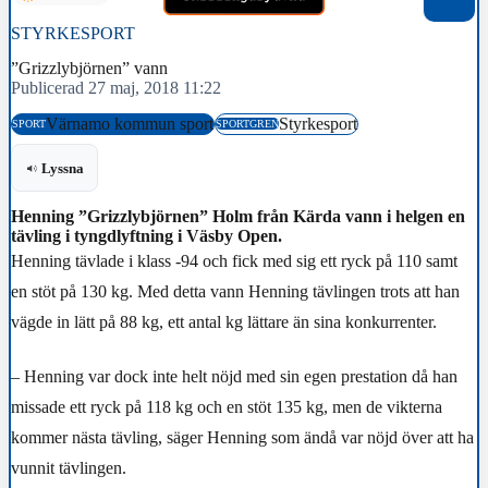
STYRKESPORT
”Grizzlybjörnen” vann
Publicerad 27 maj, 2018 11:22
Värnamo kommun sport
Styrkesport
SPORT
SPORTGREN
Lyssna
Henning ”Grizzlybjörnen” Holm från Kärda vann i helgen en
tävling i tyngdlyftning i Väsby Open.
Henning tävlade i klass -94 och fick med sig ett ryck på 110 samt
en stöt på 130 kg. Med detta vann Henning tävlingen trots att han
vägde in lätt på 88 kg, ett antal kg lättare än sina konkurrenter.
– Henning var dock inte helt nöjd med sin egen prestation då han
missade ett ryck på 118 kg och en stöt 135 kg, men de vikterna
kommer nästa tävling, säger Henning som ändå var nöjd över att ha
vunnit tävlingen.