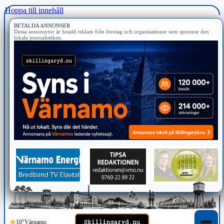
Hoppa till innehåll
BETALDA ANNONSER
Dessa annonsytor är betald reklam från företag och organisationer som sponsrar den
lokala journalistiken.
10°
Värnamo