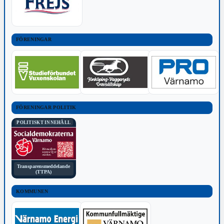
FÖRENINGAR
FÖRENINGAR POLITIK
POLITISKT INNEHÅLL
Transparensmeddelande
(TTPA)
KOMMUNEN