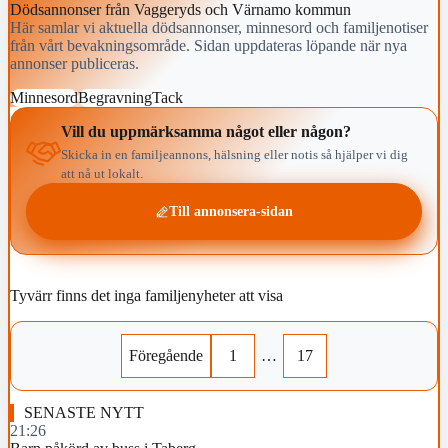
Dödsannonser från Vaggeryds och Värnamo kommun
Här samlar vi aktuella dödsannonser, minnesord och familjenotiser
från vårt bevakningsområde. Sidan uppdateras löpande när nya
annonser publiceras.
Minnesord
Begravning
Tack
Vill du uppmärksamma något eller någon?
Skicka in en familjeannons, hälsning eller notis så hjälper vi dig
att nå ut lokalt.
Till annonsera-sidan
Tyvärr finns det inga familjenyheter att visa
Föregående
1
…
17
SENASTE NYTT
21:26