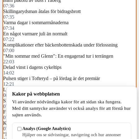
Barn påkörd av buss i Taberg
07:36
Skillingarydsman åtalas för bidragsbrott
07:35
Varma dagar i sommarmånaderna
07:34
En något varmare juli än normalt
07:22
Komplikationer efter bäckenbottenskada under förlossning
07:00
"Min sommar med Glenn": En engagerad tur i terrängen
22:03
Delad vinst i dagens cykeltips
14:02
Pulsen stiger i Tofteryd – på lördag är det premiär
12:21
Lyxbil värd 2,5 miljoner kronor är stulen
Kakor på webbplatsen
08:05
Slängde ut tjuven i trädgården
Vi använder nödvändiga kakor för att sidan ska fungera.
07:32
Med ditt samtycke använder vi också analys för att förstå hur
Framtidens stiftelse Regementsheden ska utredas
sajten används.
07:15
Körde påverkad med snabb elspark
Analys (Google Analytics)
07:00
"Min sommar med Glenn": En dag på bruket
Hjälper oss se sidvisningar, navigering och hur annonser