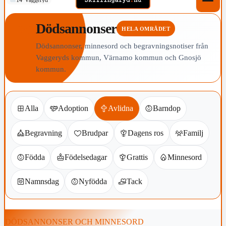
Dödsannonser
HELA OMRÅDET
Dödsannonser, minnesord och begravningsnotiser från
Vaggeryds kommun, Värnamo kommun och Gnosjö
kommun.
Alla
Adoption
Avlidna
Barndop
Begravning
Brudpar
Dagens ros
Familj
Födda
Födelsedagar
Grattis
Minnesord
Namnsdag
Nyfödda
Tack
DÖDSANNONSER OCH MINNESORD