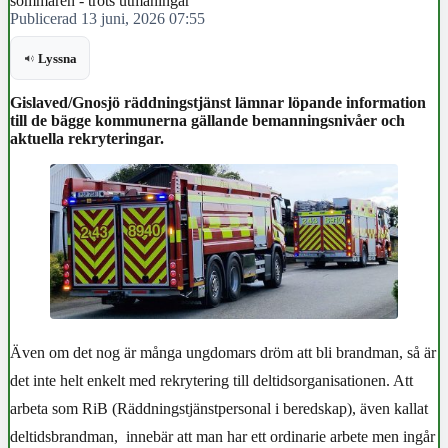
sommaren - trots utmaningar
Publicerad 13 juni, 2026 07:55
Lyssna
Gislaved/Gnosjö räddningstjänst lämnar löpande information
till de bägge kommunerna gällande bemanningsnivåer och
aktuella rekryteringar.
Även om det nog är många ungdomars dröm att bli brandman, så är
det inte helt enkelt med rekrytering till deltidsorganisationen.
Att
arbeta som RiB
(Räddningstjänstpersonal i beredskap), även kallat
deltidsbrandma
n,
innebär att man har ett ordinarie arbete men ingår