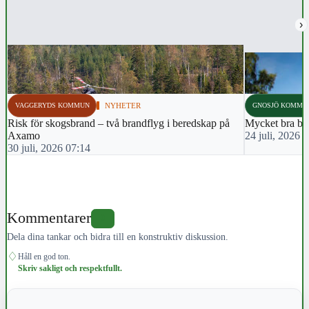
›
VAGGERYDS KOMMUN
NYHETER
GNOSJÖ KOMMU
Risk för skogsbrand – två brandflyg i beredskap på
Mycket bra ba
Axamo
24 juli, 2026 
30 juli, 2026 07:14
Kommentarer
0
Dela dina tankar och bidra till en konstruktiv diskussion.
♢
Håll en god ton.
Skriv sakligt och respektfullt.