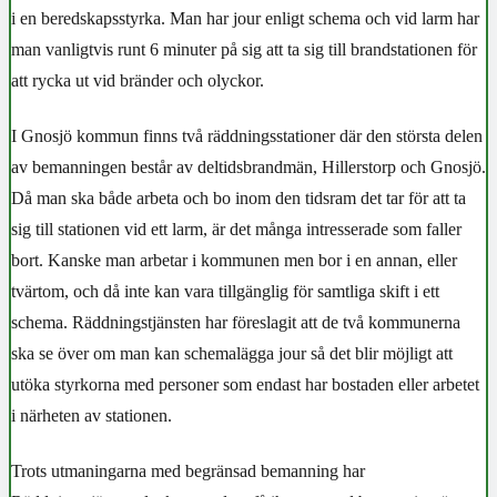
i en beredskapsstyrka. Man har jour enligt schema och vid larm har
man vanligtvis runt 6 minuter på sig att ta sig till brandstationen för
att rycka ut vid bränder och olyckor.
I Gnosjö kommun finns två räddningsstationer där den största delen
av bemanningen består av deltidsbrandmän, Hillerstorp och Gnosjö.
Då man ska både arbeta och bo inom den tidsram det tar för att ta
sig till stationen vid ett larm, är det många intresserade som faller
bort. Kanske man arbetar i kommunen men bor i en annan, eller
tvärtom, och då inte kan vara tillgänglig för samtliga skift i ett
schema. Räddningstjänsten har föreslagit att de två kommunerna
ska se över om man kan schemalägga jour så det blir möjligt att
utöka styrkorna med personer som endast har bostaden eller arbetet
i närheten av stationen.
Trots utmaningarna med begränsad bemanning har