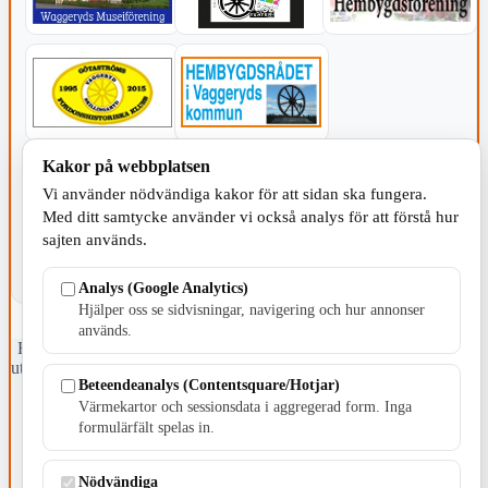
Kakor på webbplatsen
KOMMUNEN
Vi använder nödvändiga kakor för att sidan ska fungera.
Med ditt samtycke använder vi också analys för att förstå hur
sajten används.
Analys (Google Analytics)
Hjälper oss se sidvisningar, navigering och hur annonser
används.
Fristående webbtidningsföretag grundat 1991 som sedan 2002 ger
ut tidningen Skillingaryd.nu och 2010 lanserades Värnamo.nu. Från
Beteendeanalys (Contentsquare/Hotjar)
april 2026 omfattar Skillingaryd.nu tre kommuner: Gnosjö,
Värnamo och Vaggeryds kommun.
Värmekartor och sessionsdata i aggregerad form. Inga
formulärfält spelas in.
Kontakta oss
E-post: redaktionen@skillingaryd.nu
Nödvändiga
Postadress: Gisslaköp 1, 568 92 Skillingaryd