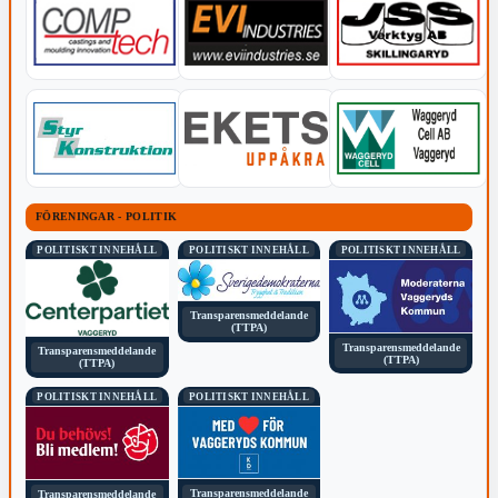
FÖRENINGAR - POLITIK
POLITISKT INNEHÅLL
POLITISKT INNEHÅLL
POLITISKT INNEHÅLL
Transparensmeddelande
(TTPA)
Transparensmeddelande
Transparensmeddelande
(TTPA)
(TTPA)
POLITISKT INNEHÅLL
POLITISKT INNEHÅLL
Transparensmeddelande
Transparensmeddelande