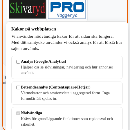
Kakor på webbplatsen
KOMMUNEN
Vi använder nödvändiga kakor för att sidan ska fungera.
Med ditt samtycke använder vi också analys för att förstå hur
sajten används.
Analys (Google Analytics)
Hjälper oss se sidvisningar, navigering och hur annonser
används.
Fristående webbtidningsföretag grundat 1991 som sedan 2002 ger
ut tidningen Skillingaryd.nu och 2010 lanserades Värnamo.nu. Från
Beteendeanalys (Contentsquare/Hotjar)
april 2026 omfattar Skillingaryd.nu tre kommuner: Gnosjö,
Värnamo och Vaggeryds kommun.
Värmekartor och sessionsdata i aggregerad form. Inga
formulärfält spelas in.
Kontakta oss
E-post: redaktionen@skillingaryd.nu
Nödvändiga
Postadress: Gisslaköp 1, 568 92 Skillingaryd
Krävs för grundläggande funktioner som regionsval och
Kakinställningar
säkerhet.