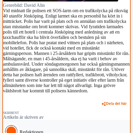
Genrebild: David Alin
Vid midnatt får polisen ett SOS-larm om en trafikolycka på riksväg
40 utanför Jönköping. Enligt larmet ska en personbil ha kört in i
mitträcket. Polis har varit på plats och en anmälan om trafikolycka
utan misstanke om brott kommer skrivas. Vid fyratiden larmades
polis till ett hotell i centrala Jönköping med anledning av att en
taxichaufför ska ha blivit överfallen och bestulen på sin
mobiltelefon. Polis har pratat med vittnen på plats och i närheten,
vid hotellet, fick de också kontakt med en misstänkt
gärningsperson. Mannen i 25-årsåldern har gripits misstänkt för rån.
Målsägande, en man i 45-årsåldern, ska ej ha varit i behov av
ambulansvård. Under söndagsmorgonen har också gärningsmannen
anhållits av åklagare, på sannolika skäl, misstänkt för rån. Utöver
detta har polisen haft ärenden om rattfylleri, trafikbrott, viltolyckor,
fylleri samt diverse kontroller på eget initiativ eller efter larm från
allmänheten som inte har lett till något allvarligt. Inga grövre
våldsbrott har kommit till polisens kännedom.
Dela det här
SKRIBENT
Artikeln är skriven av
Redaktionen