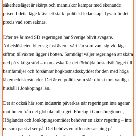
säkerhetsläget är skärpt och människor kämpar med skenande
priser. I detta läge krävs ett starkt politiskt ledarskap. Tyvärr är det
precis vad som saknas.
Efter tre år med SD-regeringen har Sverige blivit svagare.
Arbetslösheten biter sig fast även i vårt län som vant sig vid låga
siffror, tillväxten ligger i botten. Samtidigt väljer regeringen att skära
ned på viktiga stöd – man avskaffar det förhöjda bostadstillägget till
barnfamiljer och försämrar högkostnadsskyddet för den med höga
läkemedelskostnader. Det är en politik som slår direkt mot vanliga
hushåll i Jönköpings län.
Det är också här som industrin påverkas när regeringen inte agerar
mot hoten från det globala tullkriget. Företag i Gnosjöregionen,
Höglandet och Jönköpingsområdet behöver en aktiv regering – inte
en som passivt ser på. Det behövs en offensiv satsning på