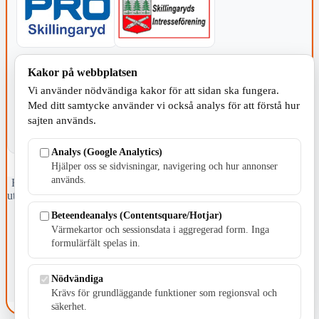
KOMMUNEN
Kakor på webbplatsen
Vi använder nödvändiga kakor för att sidan ska fungera.
Med ditt samtycke använder vi också analys för att förstå hur
sajten används.
Analys (Google Analytics)
Hjälper oss se sidvisningar, navigering och hur annonser
används.
Fristående webbtidningsföretag grundat 1991 som sedan 2002 ger
ut tidningen Skillingaryd.nu och 2010 lanserades Värnamo.nu. Från
april 2026 omfattar Skillingaryd.nu tre kommuner: Gnosjö,
Beteendeanalys (Contentsquare/Hotjar)
Värnamo och Vaggeryds kommun.
Värmekartor och sessionsdata i aggregerad form. Inga
formulärfält spelas in.
Kontakta oss
E-post: redaktionen@skillingaryd.nu
Postadress: Gisslaköp 1, 568 92 Skillingaryd
Nödvändiga
Krävs för grundläggande funktioner som regionsval och
Kakinställningar
säkerhet.