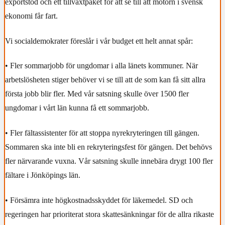
exportstöd och ett tillväxtpaket för att se till att motorn i svensk
ekonomi får fart.
Vi socialdemokrater föreslår i vår budget ett helt annat spår:
•
Fler sommarjobb för ungdomar i alla länets kommuner. När
arbetslösheten stiger behöver vi se till att de som kan få sitt allra
första jobb blir fler. Med vår satsning skulle över 1500 fler
ungdomar i vårt län kunna få ett sommarjobb.
•
Fler fältassistenter för att stoppa nyrekryteringen till gängen.
Sommaren ska inte bli en rekryteringsfest för gängen. Det behövs
fler närvarande vuxna. Vår satsning skulle innebära drygt 100 fler
fältare i Jönköpings län.
•
Försämra inte högkostnadsskyddet för läkemedel. SD och
regeringen har prioriterat stora skattesänkningar för de allra rikaste