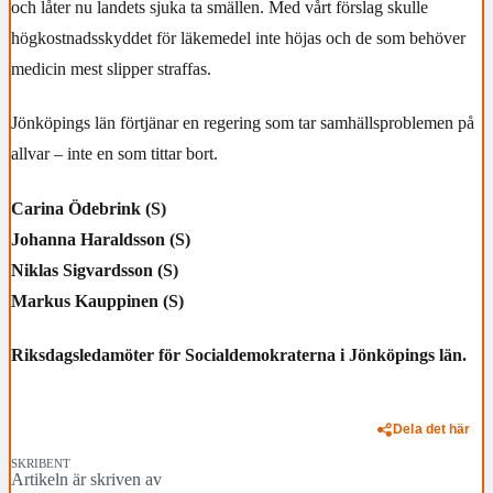
och låter nu landets sjuka ta smällen. Med vårt förslag skulle
högkostnadsskyddet för läkemedel inte höjas och de som behöver
medicin mest slipper straffas.
Jönköpings län förtjänar en regering som tar samhällsproblemen på
allvar – inte en som tittar bort.
Carina Ödebrink (S)
Johanna Haraldsson (S)
Niklas Sigvardsson (S)
Markus Kauppinen (S)
Riksdagsledamöter för Socialdemokraterna i Jönköpings län.
Dela det här
SKRIBENT
Artikeln är skriven av