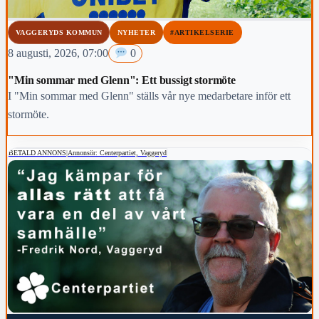
VAGGERYDS KOMMUN
NYHETER
#ARTIKELSERIE
8 augusti, 2026, 07:00
0
"Min sommar med Glenn": Ett bussigt stormöte
I "Min sommar med Glenn" ställs vår nye medarbetare inför ett
stormöte.
BETALD ANNONS
|
Annonsör: Centerpartiet, Vaggeryd