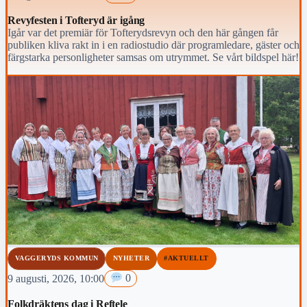
Revyfesten i Tofteryd är igång
Igår var det premiär för Tofterydsrevyn och den här gången får
publiken kliva rakt in i en radiostudio där programledare, gäster och
färgstarka personligheter samsas om utrymmet. Se vårt bildspel här!
VAGGERYDS KOMMUN
NYHETER
#AKTUELLT
9 augusti, 2026, 10:00
0
Folkdräktens dag i Reftele