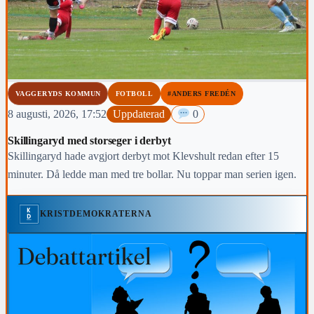
VAGGERYDS KOMMUN
FOTBOLL
#ANDERS FREDÉN
8 augusti, 2026, 17:52
Uppdaterad
0
Skillingaryd med storseger i derbyt
Skillingaryd hade avgjort derbyt mot Klevshult redan efter 15
minuter. Då ledde man med tre bollar. Nu toppar man serien igen.
KRISTDEMOKRATERNA