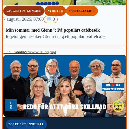
VAGGERYDS KOMMUN
NYHETER
#ARTIKELSERIE
7 augusti, 2026, 07:00
0
"Min sommar med Glenn": På populärt cafébesök
I följetongen besöker Glenn i dag ett populärt våffelcafé.
BETALD ANNONS
|
Annonsör: KD Vaggeryd
POLITISKT INNEHÅLL