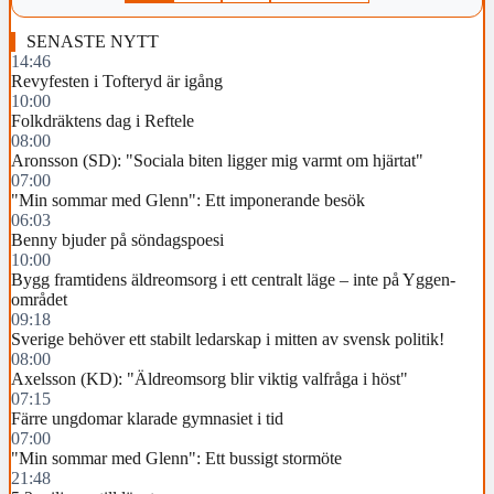
SENASTE NYTT
14:46
Revyfesten i Tofteryd är igång
10:00
Folkdräktens dag i Reftele
08:00
Aronsson (SD): "Sociala biten ligger mig varmt om hjärtat"
07:00
"Min sommar med Glenn": Ett imponerande besök
06:03
Benny bjuder på söndagspoesi
10:00
Bygg framtidens äldreomsorg i ett centralt läge – inte på Yggen-
området
09:18
Sverige behöver ett stabilt ledarskap i mitten av svensk politik!
08:00
Axelsson (KD): "Äldreomsorg blir viktig valfråga i höst"
07:15
Färre ungdomar klarade gymnasiet i tid
07:00
"Min sommar med Glenn": Ett bussigt stormöte
21:48