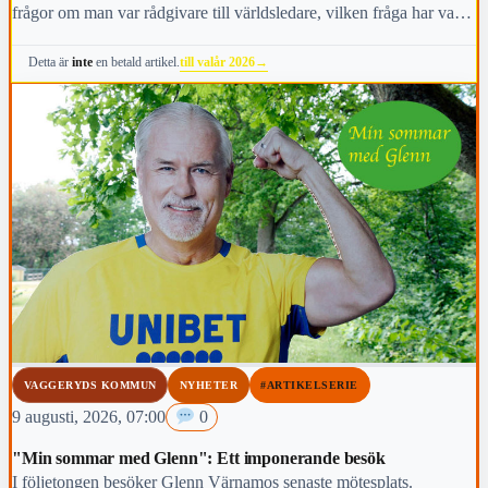
frågor om man var rådgivare till världsledare, vilken fråga har varit
viktigast för dig under den här mandatperioden, vilken fråga är
till valår 2026
→
Detta är
inte
en betald artikel.
viktigast för kommunens invånare i höst och vem anses vara den
mest kända personen i kommunen.
VAGGERYDS KOMMUN
NYHETER
#ARTIKELSERIE
9 augusti, 2026, 07:00
0
"Min sommar med Glenn": Ett imponerande besök
I följetongen besöker Glenn Värnamos senaste mötesplats.