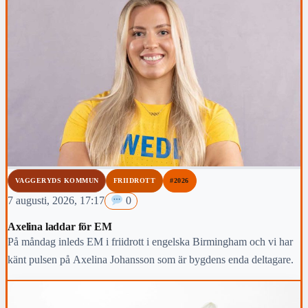
VAGGERYDS KOMMUN
FRIIDROTT
#2026
7 augusti, 2026, 17:17
0
Axelina laddar för EM
På måndag inleds EM i friidrott i engelska Birmingham och vi har
känt pulsen på Axelina Johansson som är bygdens enda deltagare.