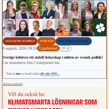
VAGGERYDS KOMMUN
NYHETER
#POLITISK INSÄNDARE
8 augusti, 2026, 09:18
Uppdaterad
0
Sverige behöver ett stabilt ledarskap i mitten av svensk politik!
Läs insändaren från Centerpartiet här.
till valår 2026
→
Detta är
inte
en betald artikel.
BETALD ANNONS