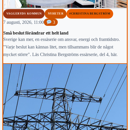
VAGGERYDS KOMMUN
NYHETER
#CHRISTINA BERGSTRÖM
7 augusti, 2026, 11:00
3
Små beslut förändrar ett helt land
Sverige kan mer, en essäserie om ansvar, energi och framtidstro.
"Varje beslut kan kännas litet, men tillsammans blir de något
mycket större". Läs Christina Bergströms essärserie, del 4, här.