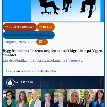
VAGGERYDS KOMMUN
NYHETER
#KRISTDEMOKRATERNA VAGGERYD
8 augusti, 2026, 10:00
9
Bygg framtidens äldreomsorg i ett centralt läge – inte på Yggen-
området
Läs debattartikeln från Kristdemokraterna i Vaggeryd.
till valår 2026
→
Detta är
inte
en betald artikel.
VALÅR 2026