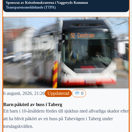
Sponsrat av
Kristdemokraterna i Vaggeryds Kommun
Transparensmeddelande (TTPA)
6 augusti, 2026, 21:26
Uppdaterad
0
Barn påkörd av buss i Taberg
Ett barn i 10-årsåldern fördes till sjukhus med allvarliga skador efter
att ha blivit påkört av en buss på Tahevägen i Taberg under
torsdagskvällen.