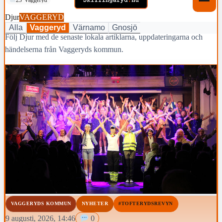
Djur
VAGGERYD
Alla
Vaggeryd
Värnamo
Gnosjö
Följ Djur med de senaste lokala artiklarna, uppdateringarna och
händelserna från Vaggeryds kommun.
VAGGERYDS KOMMUN
NYHETER
#TOFTERYDSREVYN
9 augusti, 2026, 14:46
0