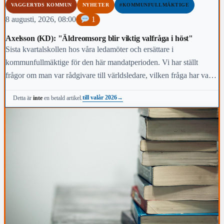
VAGGERYDS KOMMUN
NYHETER
#KOMMUNFULLMÄKTIGE
8 augusti, 2026, 08:00
1
Axelsson (KD): "Äldreomsorg blir viktig valfråga i höst"
Sista kvartalskollen hos våra ledamöter och ersättare i
kommunfullmäktige för den här mandatperioden. Vi har ställt
frågor om man var rådgivare till världsledare, vilken fråga har varit
viktigast för dig under den här mandatperioden, vilken fråga är
till valår 2026
→
Detta är
inte
en betald artikel.
viktigast för kommunens invånare i höst och vem anses vara den
mest kända personen i kommunen.