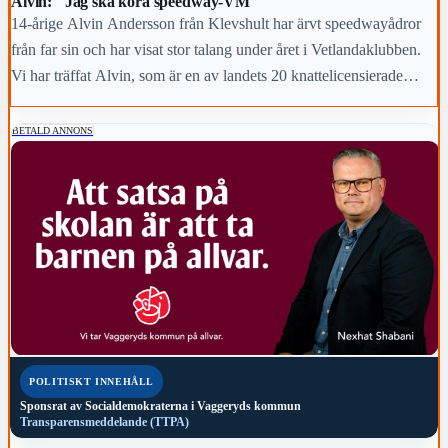
Alvin: "Jag ska köra speedway-VM"
14-årige Alvin Andersson från Klevshult har ärvt speedwayådror
från far sin och har visat stor talang under året i Vetlandaklubben.
Vi har träffat Alvin, som är en av landets 20 knattelicensierade
förare, och fått veta det mesta om speedway.
BETALD ANNONS
POLITISKT INNEHÅLL
Sponsrat av
Socialdemokraterna i Vaggeryds kommun
Transparensmeddelande (TTPA)