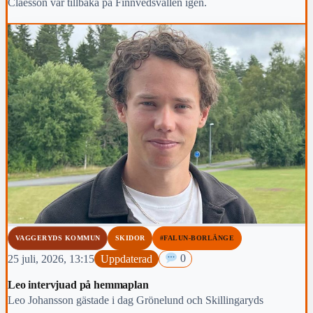
Claesson var tillbaka på Finnvedsvallen igen.
VAGGERYDS KOMMUN
SKIDOR
#FALUN-BORLÄNGE
25 juli, 2026, 13:15
Uppdaterad
0
Leo intervjuad på hemmaplan
Leo Johansson gästade i dag Grönelund och Skillingaryds