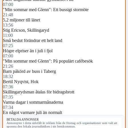
07:00
"Min sommar med Glenn": Ett bussigt stormöte
21:48
5,2 miljoner till länet
13:56
Stig Ericson, Skillingaryd
11:00
Små beslut förändrar ett helt land
07:25
Högre elpriser än i juli i fjol
07:00
"Min sommar med Glenn": På populärt cafébesök
21:26
Barn påkörd av buss i Taberg
18:32
Bertil Nyqvist, Hok
07:36
Skillingarydsman åtalas för bidragsbrott
07:35
Varma dagar i sommarmånaderna
07:34
En något varmare juli än normalt
BETALDA ANNONSER
Annonsytor i detta sidofält är reklam från de företag och organisationer som valt att
sponsra den lokala journalistiken i sin hemkommun.