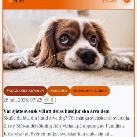
PLAY
LYSSNA
VAGGERYDS KOMMUN
NYHETER
#FAMILJENS JURIST
26 juli, 2026, 07:22
0
Var sjätte svensk vill att deras husdjur ska ärva dem
Skulle du låta din hund ärva dig? För många svenskar är svaret ja.
En ny Sifo-undersökning från Verian, på uppdrag av Familjens
Jurist visar att över en miljon svenskar kan tänka sig att