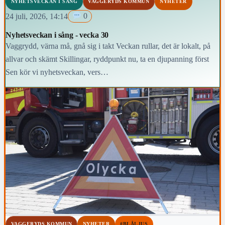
NYHETSVECKAN I SÅNG
VAGGERYDS KOMMUN
NYHETER
24 juli, 2026, 14:14
0
Nyhetsveckan i sång - vecka 30
Vaggrydd, värna må, gnå sig i takt Veckan rullar, det är lokalt, på
allvar och skämt Skillingar, ryddpunkt nu, ta en djupanning först
Sen kör vi nyhetsveckan, vers…
VAGGERYDS KOMMUN
NYHETER
#BLÅLJUS