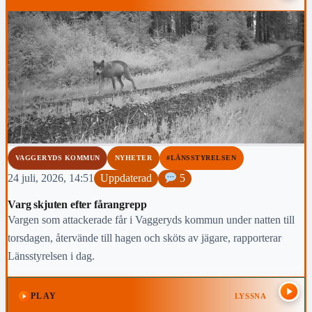
VAGGERYDS KOMMUN
NYHETER
#LÄNSSTYRELSEN
24 juli, 2026, 14:51
Uppdaterad
5
Varg skjuten efter fårangrepp
Vargen som attackerade får i Vaggeryds kommun under natten till
torsdagen, återvände till hagen och sköts av jägare, rapporterar
Länsstyrelsen i dag.
PLAY
LYSSNA