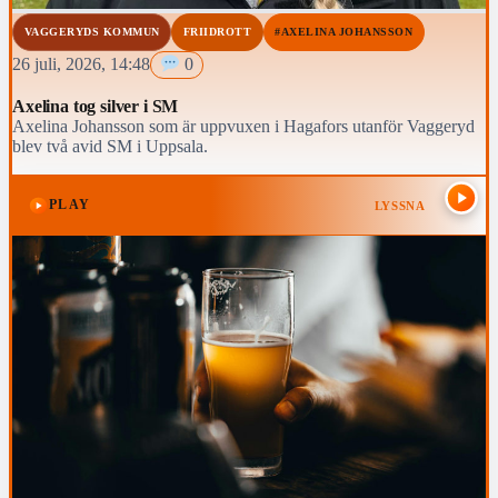
VAGGERYDS KOMMUN
FRIIDROTT
#AXELINA JOHANSSON
26 juli, 2026, 14:48
0
Axelina tog silver i SM
Axelina Johansson som är uppvuxen i Hagafors utanför Vaggeryd
blev två avid SM i Uppsala.
PLAY
LYSSNA