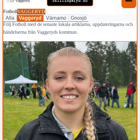
15°
Vaggeryd
Fotboll
VAGGERYD
Alla
Vaggeryd
Värnamo
Gnosjö
Följ Fotboll med de senaste lokala artiklarna, uppdateringarna och
händelserna från Vaggeryds kommun.