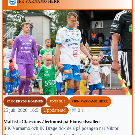
IFK VÄRNAMO HERR
VAGGERYDS KOMMUN
FOTBOLL
#IFK VÄRNAMO HERR
25 juli, 2026, 16:54
Uppdaterad
0
Mållöst i Claessons återkomst på Finnvedsvallen
IFK Värnamo och IK Brage fick dela på poängen när Viktor