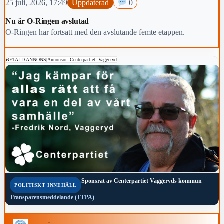
25 juli, 2026, 17:49
Uppdaterad
0
Nu är O-Ringen avslutad
O-Ringen har fortsatt med den avslutande femte etappen.
BETALD ANNONS
|
Annonsör: Centerpartiet, Vaggeryd
Sponsrat av
Centerpartiet Vaggeryds kommun
POLITISKT INNEHÅLL
Transparensmeddelande (TTPA)