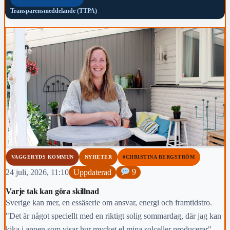
Transparensmeddelande (TTPA)
VAGGERYDS KOMMUN
NYHETER
#CHRISTINA BERGSTRÖM
24 juli, 2026, 11:10
Uppdaterad
9
Varje tak kan göra skillnad
Sverige kan mer, en essäserie om ansvar, energi och framtidstro.
"Det är något speciellt med en riktigt solig sommardag, där jag kan
kika i appen som visar hur mycket el mina solceller producerar".