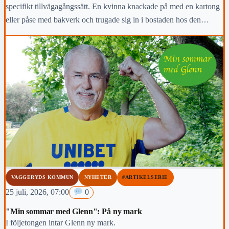
specifikt tillvägagångssätt. En kvinna knackade på med en kartong
eller påse med bakverk och trugade sig in i bostaden hos den
överrumplade äldre personen.
VAGGERYDS KOMMUN
NYHETER
#ARTIKELSERIE
25 juli, 2026, 07:00
0
"Min sommar med Glenn": På ny mark
I följetongen intar Glenn ny mark.