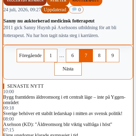
VAGGERYDS KOMMUN
NYHETER
#FOTTERAPEUT
24 juli, 2026, 09:27
Uppdaterad
0
Sanny nu auktoriserad medicinsk fotterapeut
2011 gick Sanny Huynh på Axelssons utbildning för att bli
fotterapeut. Nu har hon tagit nästa steg i karriären.
Föregående
1
…
6
7
8
9
Nästa
SENASTE NYTT
10:00
Bygg framtidens äldreomsorg i ett centralt läge – inte på Yggen-
området
09:18
Sverige behöver ett stabilt ledarskap i mitten av svensk politik!
08:00
Axelsson (KD): "Äldreomsorg blir viktig valfråga i höst"
07:15
Färre ungdomar klarade gymnasiet i tid