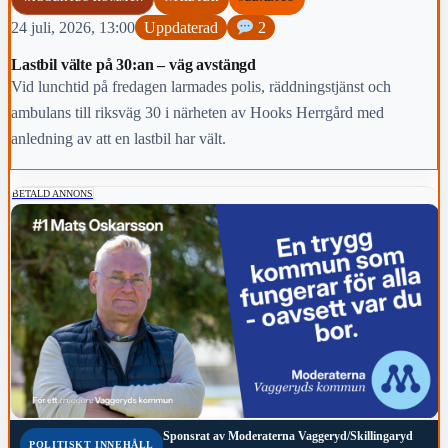
24 juli, 2026, 13:00
Uppdaterad
2
Lastbil välte på 30:an – väg avstängd
Vid lunchtid på fredagen larmades polis, räddningstjänst och
ambulans till riksväg 30 i närheten av Hooks Herrgård med
anledning av att en lastbil har vält.
BETALD ANNONS
Sponsrat av
Moderaterna Vaggeryd/Skillingaryd
POLITISKT INNEHÅLL