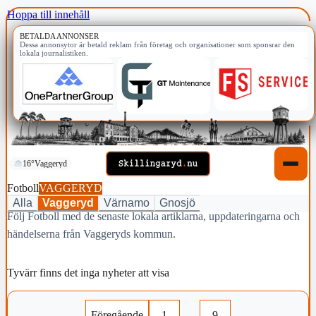
Hoppa till innehåll
BETALDA ANNONSER
Dessa annonsytor är betald reklam från företag och organisationer som sponsrar den
lokala journalistiken.
16°
Vaggeryd
Fotboll
VAGGERYD
Alla
Vaggeryd
Värnamo
Gnosjö
Följ Fotboll med de senaste lokala artiklarna, uppdateringarna och
händelserna från Vaggeryds kommun.
Tyvärr finns det inga nyheter att visa
Föregående
1
…
9