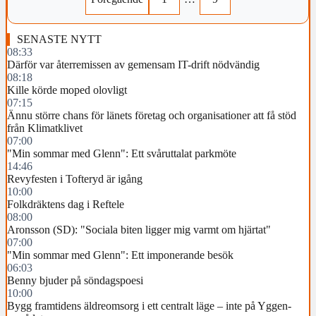
SENASTE NYTT
08:33
Därför var återremissen av gemensam IT-drift nödvändig
08:18
Kille körde moped olovligt
07:15
Ännu större chans för länets företag och organisationer att få stöd
från Klimatklivet
07:00
"Min sommar med Glenn": Ett svåruttalat parkmöte
14:46
Revyfesten i Tofteryd är igång
10:00
Folkdräktens dag i Reftele
08:00
Aronsson (SD): "Sociala biten ligger mig varmt om hjärtat"
07:00
"Min sommar med Glenn": Ett imponerande besök
06:03
Benny bjuder på söndagspoesi
10:00
Bygg framtidens äldreomsorg i ett centralt läge – inte på Yggen-