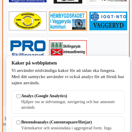
Kakor på webbplatsen
Vi använder nödvändiga kakor för att sidan ska fungera.
KOMMUNEN
Med ditt samtycke använder vi också analys för att förstå hur
sajten används.
Analys (Google Analytics)
Hjälper oss se sidvisningar, navigering och hur annonser
används.
Fristående webbtidningsföretag grundat 1991 som sedan 2002 ger
Beteendeanalys (Contentsquare/Hotjar)
ut tidningen Skillingaryd.nu och 2010 lanserades Värnamo.nu. Från
Värmekartor och sessionsdata i aggregerad form. Inga
april 2026 omfattar Skillingaryd.nu tre kommuner: Gnosjö,