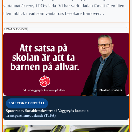
vartannat år revy i PO:s lada. Vi har varit i ladan för att få en liten,
liten inblick i vad som väntar oss besökare framöver…
BETALD ANNONS
POLITISKT INNEHÅLL
Sponsrat av
Socialdemokraterna i Vaggeryds kommun
Transparensmeddelande (TTPA)