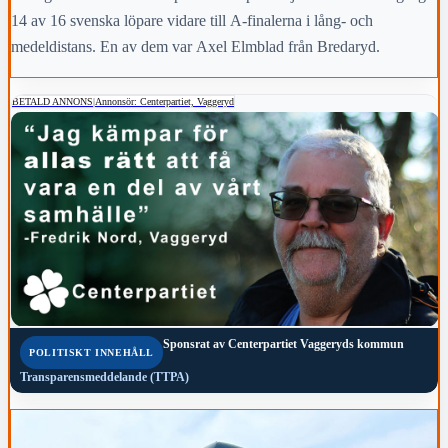
14 av 16 svenska löpare vidare till A-finalerna i lång- och
medeldistans. En av dem var Axel Elmblad från Bredaryd.
BETALD ANNONS
|
Annonsör: Centerpartiet, Vaggeryd
Sponsrat av
Centerpartiet Vaggeryds kommun
POLITISKT INNEHÅLL
Transparensmeddelande (TTPA)