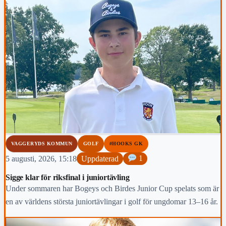
VAGGERYDS KOMMUN
GOLF
#HOOKS GK
5 augusti, 2026, 15:18
Uppdaterad
1
Sigge klar för riksfinal i juniortävling
Under sommaren har Bogeys och Birdes Junior Cup spelats som är
en av världens största juniortävlingar i golf för ungdomar 13–16 år.