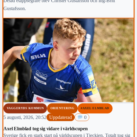
Delad etappsegrare blev Christer Gustafsson och Ing-Britt
Gustafsson.
VAGGERYDS KOMMUN
ORIENTERING
#AXEL ELMBLAD
5 augusti, 2026, 20:52
Uppdaterad
0
Axel Elmblad tog sig vidare i världscupen
Sverige fick en stark start på världscupen i Tjeckien. Totalt tog sig