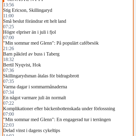
13:56
Stig Ericson, Skillingaryd
11:00
Små beslut förändrar ett helt land
07:25
Högre elpriser än i juli i fjol
07:00
"Min sommar med Glenn": På populärt cafébesök
21:26
Barn påkörd av buss i Taberg
18:32
Bertil Nyqvist, Hok
07:36
Skillingarydsman åtalas för bidragsbrott
07:35
Varma dagar i sommarmånaderna
07:34
En något varmare juli än normalt
07:22
Komplikationer efter bäckenbottenskada under förlossning
07:00
"Min sommar med Glenn": En engagerad tur i terrängen
22:03
Delad vinst i dagens cykeltips
14:02