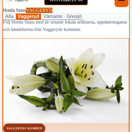
Horda Stans
VAGGERYD
Alla
Vaggeryd
Värnamo
Gnosjö
Följ Horda Stans med de senaste lokala artiklarna, uppdateringarna
och händelserna från Vaggeryds kommun.
VAGGERYDS KOMMUN