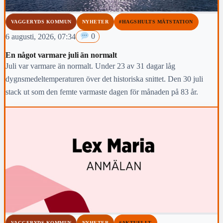
VAGGERYDS KOMMUN
NYHETER
#HAGSHULTS MÄTSTATION
6 augusti, 2026, 07:34
0
En något varmare juli än normalt
Juli var varmare än normalt. Under 23 av 31 dagar låg
dygnsmedeltemperaturen över det historiska snittet. Den 30 juli
stack ut som den femte varmaste dagen för månaden på 83 år.
VAGGERYDS KOMMUN
NYHETER
#AKTUELLT