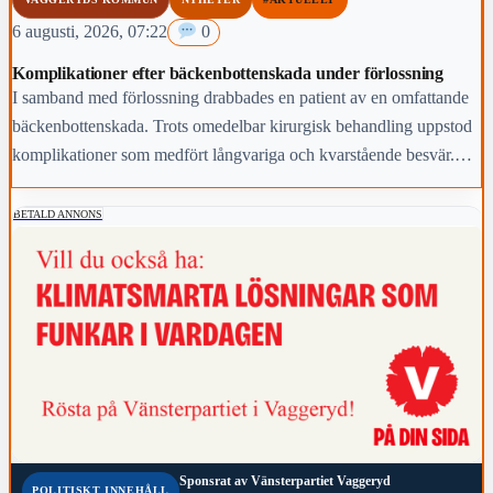
6 augusti, 2026, 07:22
0
Komplikationer efter bäckenbottenskada under förlossning
I samband med förlossning drabbades en patient av en omfattande
bäckenbottenskada. Trots omedelbar kirurgisk behandling uppstod
komplikationer som medfört långvariga och kvarstående besvär.
Region Jönköpings län anmäler händelsen för prövning enligt lex
Maria.
BETALD ANNONS
Sponsrat av
Vänsterpartiet Vaggeryd
POLITISKT INNEHÅLL