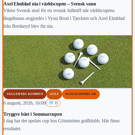
Axel Elmblad nia i världscupen – Svensk vann
Viktor Svensk stod för en svensk fullträff när världscupens
långdistans avgjordes i Vyssi Brod i Tjeckien och Axel Elmblad
från Bredaryd blev fin nia.
VAGGERYDS KOMMUN
GOLF
#GÖTASTRÖMS GK
6 augusti, 2026, 16:09
0
Tryggve bäst i Sommarcupen
I dag har det spelats cup hos Götaströms golfklubb. Här finns
resultatet.