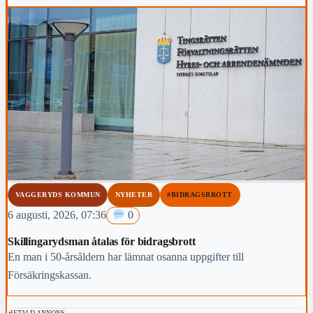
VAGGERYDS KOMMUN
NYHETER
#BIDRAGSBROTT
6 augusti, 2026, 07:36
0
Skillingarydsman åtalas för bidragsbrott
En man i 50-årsåldern har lämnat osanna uppgifter till
Försäkringskassan.
BETALD ANNONS