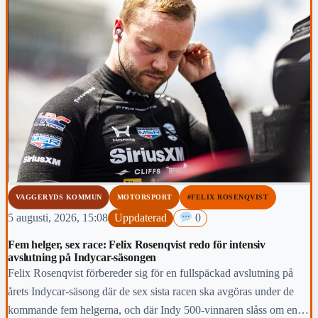
VAGGERYDS KOMMUN
MOTORSPORT
#FELIX ROSENQVIST
5 augusti, 2026, 15:08
Uppdaterad
0
Fem helger, sex race: Felix Rosenqvist redo för intensiv
avslutning på Indycar-säsongen
Felix Rosenqvist förbereder sig för en fullspäckad avslutning på
årets Indycar-säsong där de sex sista racen ska avgöras under de
kommande fem helgerna, och där Indy 500-vinnaren slåss om en