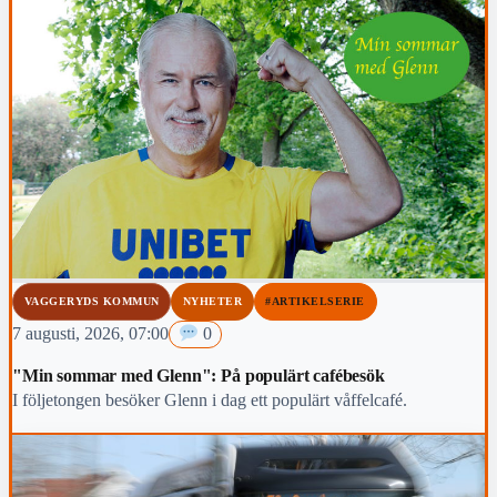
VAGGERYDS KOMMUN
NYHETER
#ARTIKELSERIE
7 augusti, 2026, 07:00
0
"Min sommar med Glenn": På populärt cafébesök
I följetongen besöker Glenn i dag ett populärt våffelcafé.