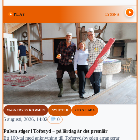
topp-fem-placering i den slutliga mästerskapstabellen.
PLAY
LYSSNA
VAGGERYDS KOMMUN
NYHETER
#PO:S LADA
5 augusti, 2026, 14:02
0
Pulsen stiger i Tofteryd – på lördag är det premiär
Ett 100-tal med anknytning till Tofterydsbygden arrangerar