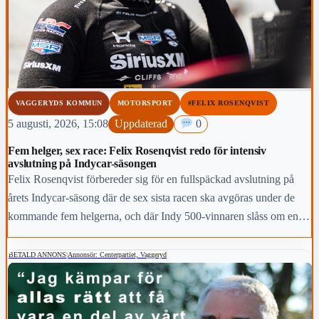
VAGGERYDS KOMMUN
MOTORSPORT
#FELIX ROSENQVIST
5 augusti, 2026, 15:08
Uppdaterad
0
Fem helger, sex race: Felix Rosenqvist redo för intensiv
avslutning på Indycar-säsongen
Felix Rosenqvist förbereder sig för en fullspäckad avslutning på
årets Indycar-säsong där de sex sista racen ska avgöras under de
kommande fem helgerna, och där Indy 500-vinnaren slåss om en
topp-fem-placering i den slutliga mästerskapstabellen.
BETALD ANNONS
|
Annonsör: Centerpartiet, Vaggeryd