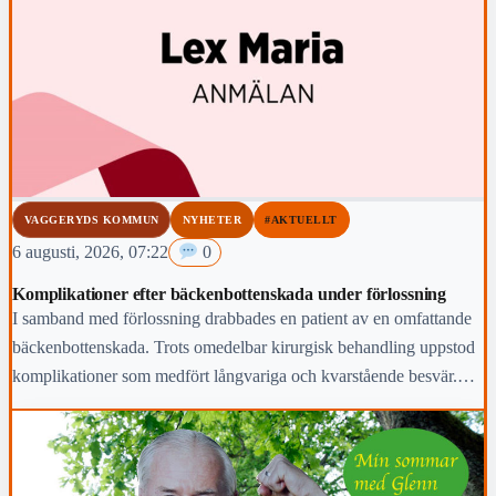
VAGGERYDS KOMMUN
NYHETER
#AKTUELLT
6 augusti, 2026, 07:22
0
Komplikationer efter bäckenbottenskada under förlossning
I samband med förlossning drabbades en patient av en omfattande
bäckenbottenskada. Trots omedelbar kirurgisk behandling uppstod
komplikationer som medfört långvariga och kvarstående besvär.
Region Jönköpings län anmäler händelsen för prövning enligt lex
Maria.