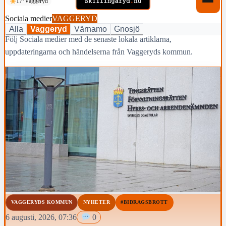
17°
Vaggeryd
Sociala medier
VAGGERYD
Alla
Vaggeryd
Värnamo
Gnosjö
Följ Sociala medier med de senaste lokala artiklarna,
uppdateringarna och händelserna från Vaggeryds kommun.
VAGGERYDS KOMMUN
NYHETER
#BIDRAGSBROTT
6 augusti, 2026, 07:36
0