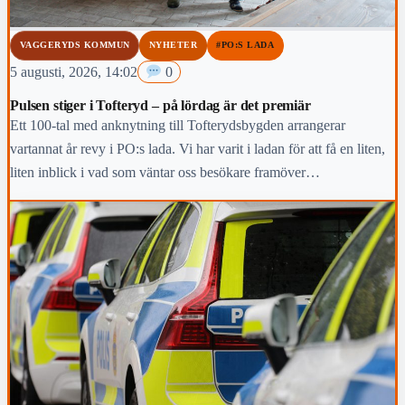
VAGGERYDS KOMMUN
NYHETER
#PO:S LADA
5 augusti, 2026, 14:02
0
Pulsen stiger i Tofteryd – på lördag är det premiär
Ett 100-tal med anknytning till Tofterydsbygden arrangerar
vartannat år revy i PO:s lada. Vi har varit i ladan för att få en liten,
liten inblick i vad som väntar oss besökare framöver…