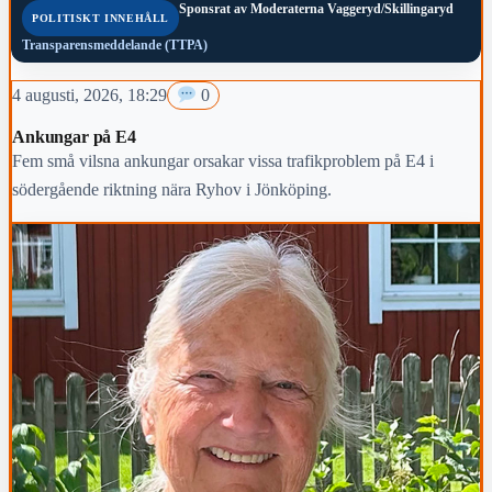
Sponsrat av
Moderaterna Vaggeryd/Skillingaryd
POLITISKT INNEHÅLL
Transparensmeddelande (TTPA)
4 augusti, 2026, 18:29
0
Ankungar på E4
Fem små vilsna ankungar orsakar vissa trafikproblem på E4 i
södergående riktning nära Ryhov i Jönköping.