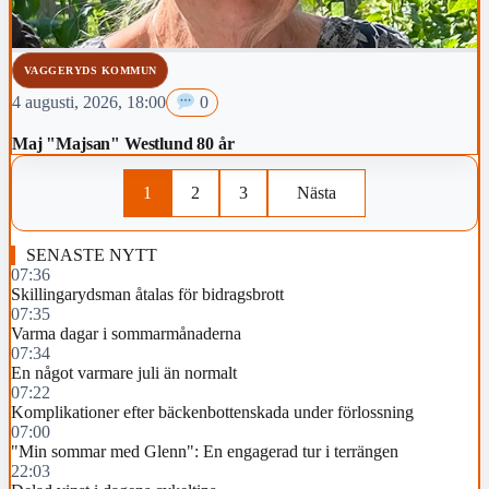
VAGGERYDS KOMMUN
4 augusti, 2026, 18:00
0
Maj "Majsan" Westlund 80 år
1
2
3
Nästa
SENASTE NYTT
07:36
Skillingarydsman åtalas för bidragsbrott
07:35
Varma dagar i sommarmånaderna
07:34
En något varmare juli än normalt
07:22
Komplikationer efter bäckenbottenskada under förlossning
07:00
"Min sommar med Glenn": En engagerad tur i terrängen
22:03