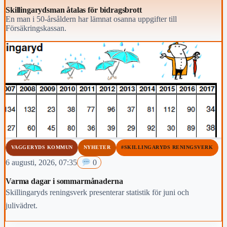
Skillingarydsman åtalas för bidragsbrott
En man i 50-årsåldern har lämnat osanna uppgifter till
Försäkringskassan.
VAGGERYDS KOMMUN
NYHETER
#SKILLINGARYDS RENINGSVERK
6 augusti, 2026, 07:35
0
Varma dagar i sommarmånaderna
Skillingaryds reningsverk presenterar statistik för juni och
julivädret.