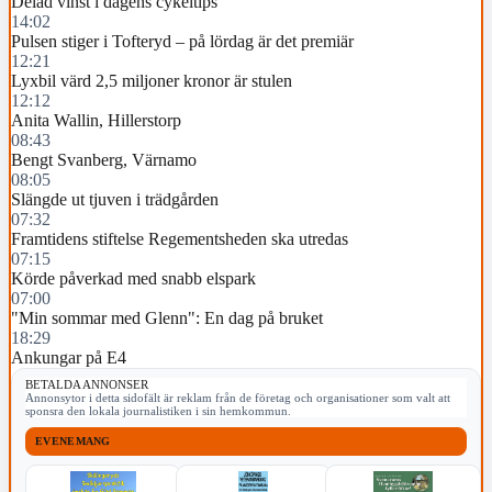
Delad vinst i dagens cykeltips
14:02
Pulsen stiger i Tofteryd – på lördag är det premiär
12:21
Lyxbil värd 2,5 miljoner kronor är stulen
12:12
Anita Wallin, Hillerstorp
08:43
Bengt Svanberg, Värnamo
08:05
Slängde ut tjuven i trädgården
07:32
Framtidens stiftelse Regementsheden ska utredas
07:15
Körde påverkad med snabb elspark
07:00
"Min sommar med Glenn": En dag på bruket
18:29
Ankungar på E4
BETALDA ANNONSER
Annonsytor i detta sidofält är reklam från de företag och organisationer som valt att
sponsra den lokala journalistiken i sin hemkommun.
EVENEMANG