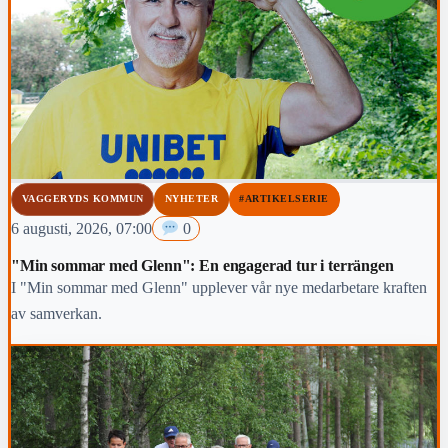
VAGGERYDS KOMMUN
NYHETER
#ARTIKELSERIE
6 augusti, 2026, 07:00
0
"Min sommar med Glenn": En engagerad tur i terrängen
I "Min sommar med Glenn" upplever vår nye medarbetare kraften
av samverkan.