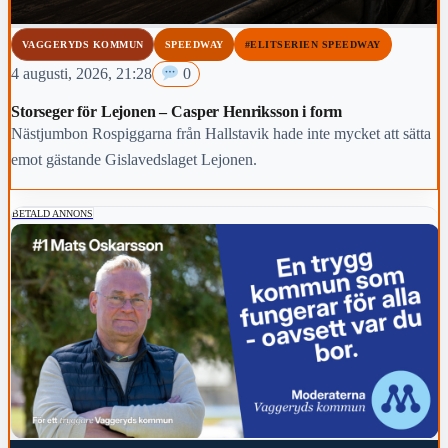
VAGGERYDS KOMMUN
SPEEDWAY
#ELITSERIEN SPEEDWAY
4 augusti, 2026, 21:28
0
Storseger för Lejonen – Casper Henriksson i form
Nästjumbon Rospiggarna från Hallstavik hade inte mycket att sätta
emot gästande Gislavedslaget Lejonen.
BETALD ANNONS