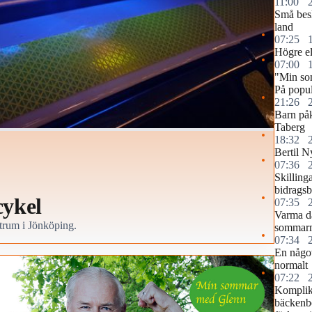
11:00
Små besl
land
07:25
Högre elp
07:00
"Min so
På popul
21:26
Barn påk
Taberg
18:32
Bertil N
07:36
Skilling
bidragsb
cykel
07:35
Varma d
ntrum i Jönköping.
sommar
07:34
En något
normalt
07:22
Komplika
bäckenb