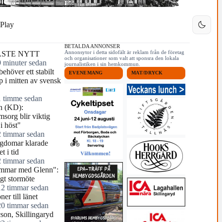
Play
BETALDA ANNONSER
Annonsytor i detta sidofält är reklam från de företag
STE NYTT
och organisationer som valt att sponsra den lokala
9 minuter sedan
journalistiken i sin hemkommun.
behöver ett stabilt
EVENEMANG
MAT/DRYCK
p i mitten av svensk
1 timme sedan
n (KD):
sorg blir viktig
i höst"
2 timmar sedan
ngdomar klarade
t i tid
2 timmar sedan
mmar med Glenn":
igt stormöte
12 timmar sedan
ner till länet
20 timmar sedan
cson, Skillingaryd