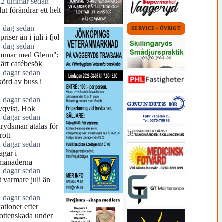
22 timmar sedan
ut förändrar ett helt
1 dag sedan
SERVICE - ÖVRIGT
riser än i juli i fjol
1 dag sedan
mmar med Glenn":
ärt cafébesök
2 dagar sedan
örd av buss i
2 dagar sedan
yqvist, Hok
2 dagar sedan
arydsman åtalas för
rott
2 dagar sedan
agar i
månaderna
2 dagar sedan
 varmare juli än
2 dagar sedan
tioner efter
ottenskada under