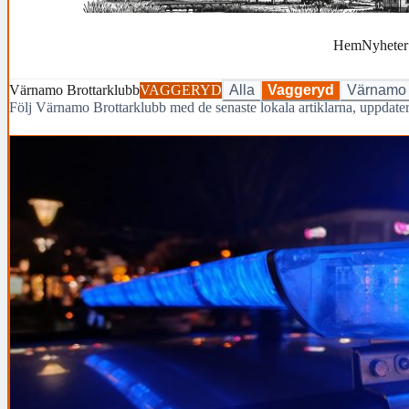
Hem
Nyheter
Värnamo Brottarklubb
VAGGERYD
Alla
Vaggeryd
Värnamo
Följ Värnamo Brottarklubb med de senaste lokala artiklarna, uppdat