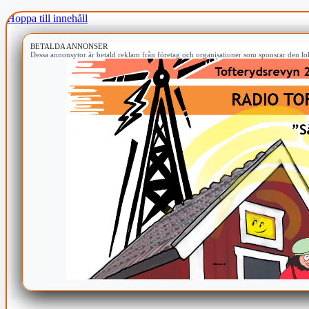
Hoppa till innehåll
BETALDA ANNONSER
Dessa annonsytor är betald reklam från företag och organisationer som sponsrar den lok