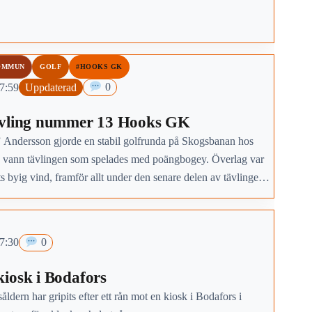
OMMUN
GOLF
#HOOKS GK
17:59
Uppdaterad
0
ävling nummer 13 Hooks GK
Andersson gjorde en stabil golfrunda på Skogsbanan hos
vann tävlingen som spelades med poängbogey. Överlag var
ots byig vind, framför allt under den senare delen av tävlingen.
 hål nummer 7 blev Tomas Claesson, 1,79 meter.
17:30
0
iosk i Bodafors
åldern har gripits efter ett rån mot en kiosk i Bodafors i