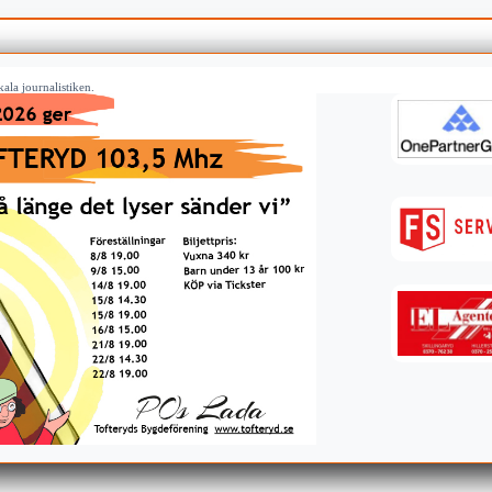
ala journalistiken.