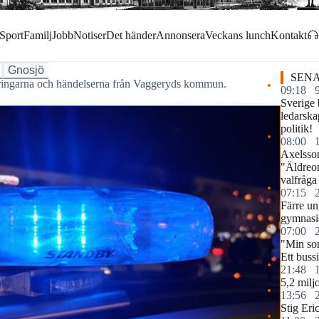
Sport
Familj
Jobb
Notiser
Det händer
Annonsera
Veckans lunch
Kontakt
Gnosjö
SENA
eringarna och händelserna från Vaggeryds kommun.
09:18
Sverige 
ledarska
politik!
08:00
Axelsso
"Äldreom
valfråga 
07:15
Färre u
gymnasie
07:00
"Min so
Ett buss
21:48
5,2 miljo
13:56
Stig Eri