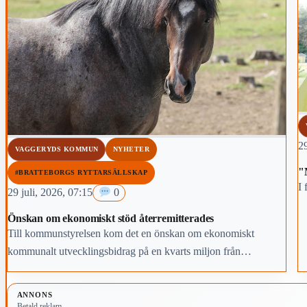
29
VAGGERYDS KOMMUN
NYHETER
"
#BRATTEBORGS RYTTARSÄLLSKAP
I 
29 juli, 2026, 07:15
0
Önskan om ekonomiskt stöd återremitterades
Till kommunstyrelsen kom det en önskan om ekonomiskt
kommunalt utvecklingsbidrag på en kvarts miljon från
Bratteborg Ryttarsällskap.
ANNONS
Betald reklam