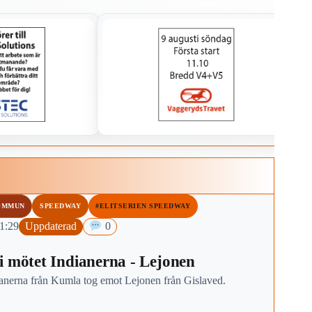
OMMUN
SPEEDWAY
#ELITSERIEN SPEEDWAY
21:29
Uppdaterad
0
i mötet Indianerna - Lejonen
ianerna från Kumla tog emot Lejonen från Gislaved.