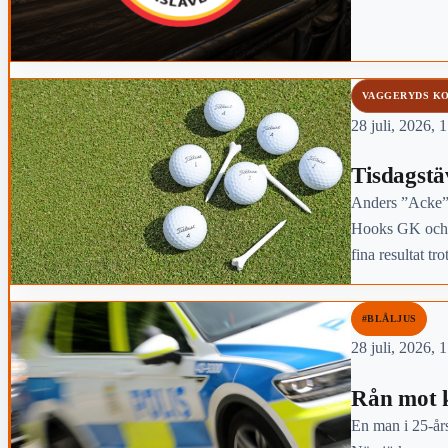
VAGGERYDS K
28 juli, 2026, 
Tisdagst
Anders ”Acke” 
Hooks GK och 
fina resultat tr
Närmast hål på
#BLÅLJUS
28 juli, 2026, 
Rån mot k
En man i 25-års