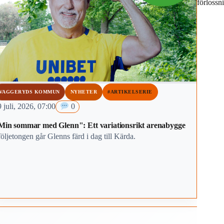
förlossn
VAGGERYDS KOMMUN
NYHETER
#ARTIKELSERIE
 juli, 2026, 07:00
0
Min sommar med Glenn": Ett variationsrikt arenabygge
följetongen går Glenns färd i dag till Kärda.