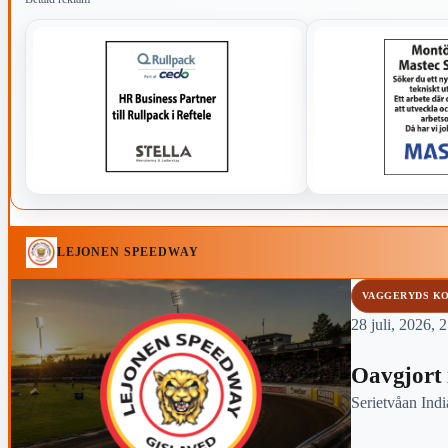
LEJONEN SPEEDWAY
VAGGERYDS K
28 juli, 2026, 
Oavgjort 
Serietvåan Ind