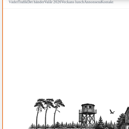
Väder
Trafik
Det händer
Valår 2026
Veckans lunch
Annonsera
Kontakt