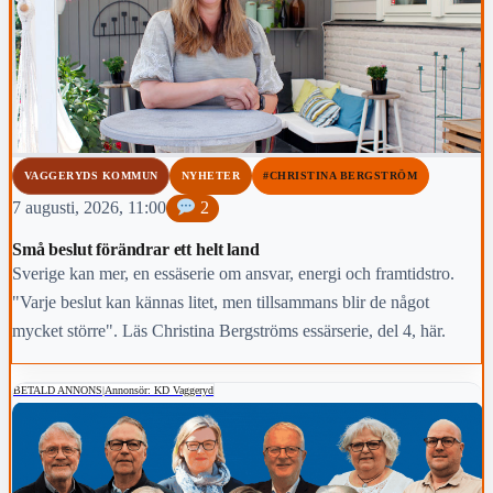
VAGGERYDS KOMMUN
NYHETER
#CHRISTINA BERGSTRÖM
7 augusti, 2026, 11:00
2
Små beslut förändrar ett helt land
Sverige kan mer, en essäserie om ansvar, energi och framtidstro.
"Varje beslut kan kännas litet, men tillsammans blir de något
mycket större". Läs Christina Bergströms essärserie, del 4, här.
BETALD ANNONS
|
Annonsör: KD Vaggeryd