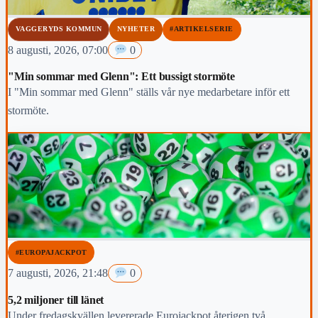
VAGGERYDS KOMMUN
NYHETER
#ARTIKELSERIE
8 augusti, 2026, 07:00
0
"Min sommar med Glenn": Ett bussigt stormöte
I "Min sommar med Glenn" ställs vår nye medarbetare inför ett
stormöte.
#EUROPAJACKPOT
7 augusti, 2026, 21:48
0
5,2 miljoner till länet
Under fredagskvällen levererade Eurojackpot återigen två