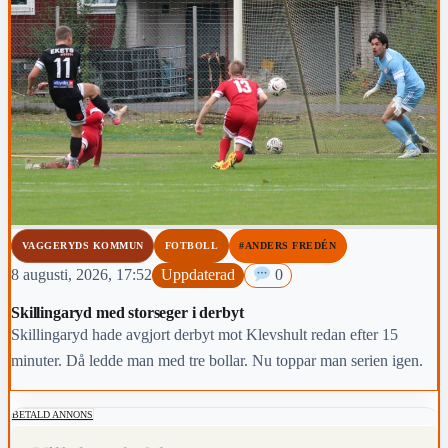
VAGGERYDS KOMMUN
FOTBOLL
#ANDERS FREDÉN
8 augusti, 2026, 17:52
Uppdaterad
0
Skillingaryd med storseger i derbyt
Skillingaryd hade avgjort derbyt mot Klevshult redan efter 15
minuter. Då ledde man med tre bollar. Nu toppar man serien igen.
BETALD ANNONS