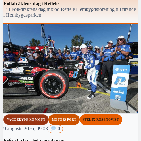
Folkdräktens dag i Reftele
Till Folkdräktens dag inbjöd Reftele Hembygdsförening till firande
i Hembygdsparken.
VAGGERYDS KOMMUN
MOTORSPORT
#FELIX ROSENQVIST
9 augusti, 2026, 09:03
0
Felix startar i ledarpositionen