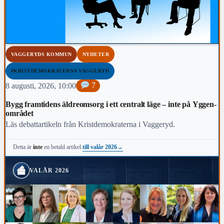
VAGGERYDS KOMMUN
NYHETER
#KRISTDEMOKRATERNA VAGGERYD
8 augusti, 2026, 10:00
7
Bygg framtidens äldreomsorg i ett centralt läge – inte på Yggen-
området
Läs debattartikeln från Kristdemokraterna i Vaggeryd.
till valår 2026
→
Detta är
inte
en betald artikel.
VALÅR 2026