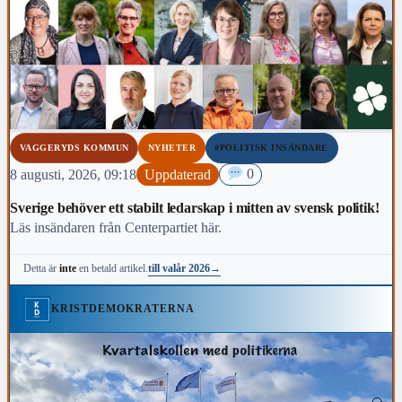
VAGGERYDS KOMMUN
NYHETER
#POLITISK INSÄNDARE
8 augusti, 2026, 09:18
Uppdaterad
0
Sverige behöver ett stabilt ledarskap i mitten av svensk politik!
Läs insändaren från Centerpartiet här.
till valår 2026
→
Detta är
inte
en betald artikel.
KRISTDEMOKRATERNA