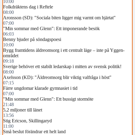
10:00
Folkdräktens dag i Reftele
08:00
Aronsson (SD): "Sociala biten ligger mig varmt om hjärtat"
07:00
"Min sommar med Glenn": Ett imponerande besök
06:03
Benny bjuder på söndagspoesi
10:00
Bygg framtidens äldreomsorg i ett centralt läge – inte på Yggen-
området
09:18
Sverige behöver ett stabilt ledarskap i mitten av svensk politik!
08:00
Axelsson (KD): "Äldreomsorg blir viktig valfråga i höst"
07:15
Färre ungdomar klarade gymnasiet i tid
07:00
"Min sommar med Glenn": Ett bussigt stormöte
21:48
5,2 miljoner till länet
13:56
Stig Ericson, Skillingaryd
11:00
Små beslut förändrar ett helt land