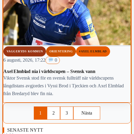
VAGGERYDS KOMMUN
ORIENTERING
#AXEL ELMBLAD
6 augusti, 2026, 17:22
0
Axel Elmblad nia i världscupen – Svensk vann
Viktor Svensk stod för en svensk fullträff när världscupens
långdistans avgjordes i Vyssi Brod i Tjeckien och Axel Elmblad
från Bredaryd blev fin nia.
1
2
3
Nästa
SENASTE NYTT