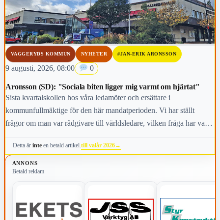
VAGGERYDS KOMMUN
NYHETER
#JAN-ERIK ARONSSON
9 augusti, 2026, 08:00
0
Aronsson (SD): "Sociala biten ligger mig varmt om hjärtat"
Sista kvartalskollen hos våra ledamöter och ersättare i
kommunfullmäktige för den här mandatperioden. Vi har ställt
frågor om man var rådgivare till världsledare, vilken fråga har varit
viktigast för dig under den här mandatperioden, vilken fråga är
till valår 2026
→
Detta är
inte
en betald artikel.
viktigast för kommunens invånare i höst och vem anses vara den
mest kända personen i kommunen.
ANNONS
Betald reklam