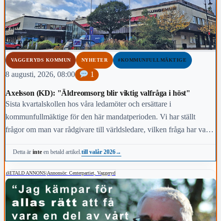
VAGGERYDS KOMMUN
NYHETER
#KOMMUNFULLMÄKTIGE
8 augusti, 2026, 08:00
1
Axelsson (KD): "Äldreomsorg blir viktig valfråga i höst"
Sista kvartalskollen hos våra ledamöter och ersättare i
kommunfullmäktige för den här mandatperioden. Vi har ställt
frågor om man var rådgivare till världsledare, vilken fråga har varit
viktigast för dig under den här mandatperioden, vilken fråga är
till valår 2026
→
Detta är
inte
en betald artikel.
viktigast för kommunens invånare i höst och vem anses vara den
mest kända personen i kommunen.
BETALD ANNONS
|
Annonsör: Centerpartiet, Vaggeryd